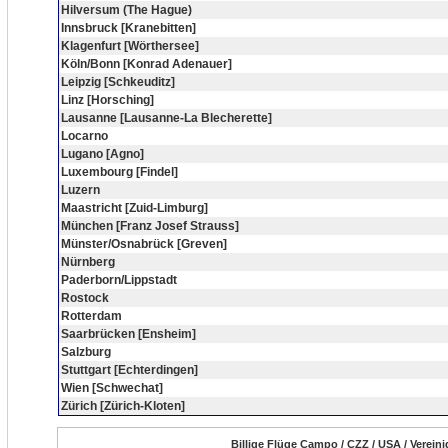
Hilversum (The Hague)
Innsbruck [Kranebitten]
Klagenfurt [Wörthersee]
Köln/Bonn [Konrad Adenauer]
Leipzig [Schkeuditz]
Linz [Horsching]
Lausanne [Lausanne-La Blecherette]
Locarno
Lugano [Agno]
Luxembourg [Findel]
Luzern
Maastricht [Zuid-Limburg]
München [Franz Josef Strauss]
Münster/Osnabrück [Greven]
Nürnberg
Paderborn/Lippstadt
Rostock
Rotterdam
Saarbrücken [Ensheim]
Salzburg
Stuttgart [Echterdingen]
Wien [Schwechat]
Zürich [Zürich-Kloten]
Billige Flüge Campo / CZZ / USA / Verein