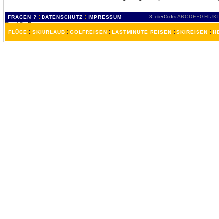
:
:
3 Letter-Codes
A
B
C
D
E
F
G
H
I
J
K
FRAGEN ?
DATENSCHUTZ
IMPRESSUM
:
:
:
:
:
FLÜGE
SKIURLAUB
GOLFREISEN
LASTMINUTE REISEN
SKIREISEN
H