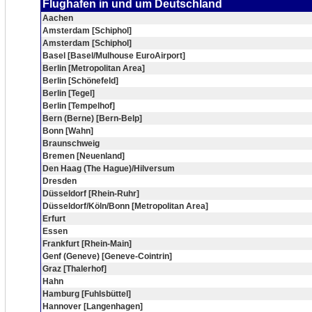
Flughafen in und um Deutschland
Aachen
Amsterdam [Schiphol]
Amsterdam [Schiphol]
Basel [Basel/Mulhouse EuroAirport]
Berlin [Metropolitan Area]
Berlin [Schönefeld]
Berlin [Tegel]
Berlin [Tempelhof]
Bern (Berne) [Bern-Belp]
Bonn [Wahn]
Braunschweig
Bremen [Neuenland]
Den Haag (The Hague)/Hilversum
Dresden
Düsseldorf [Rhein-Ruhr]
Düsseldorf/Köln/Bonn [Metropolitan Area]
Erfurt
Essen
Frankfurt [Rhein-Main]
Genf (Geneve) [Geneve-Cointrin]
Graz [Thalerhof]
Hahn
Hamburg [Fuhlsbüttel]
Hannover [Langenhagen]