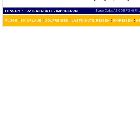
:
:
3 Letter-Codes
A
B
C
D
E
F
G
H
I
J
K
FRAGEN ?
DATENSCHUTZ
IMPRESSUM
:
:
:
:
:
FLÜGE
SKIURLAUB
GOLFREISEN
LASTMINUTE REISEN
SKIREISEN
H