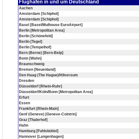
Flughafen in und um Deutschland
Aachen
Amsterdam [Schiphol]
Amsterdam [Schiphol]
Basel [Basel/Mulhouse EuroAirport]
Berlin [Metropolitan Area]
Berlin [Schönefeld]
Berlin [Tegel]
Berlin [Tempelhof]
Bern (Berne) [Bern-Belp]
Bonn [Wahn]
Braunschweig
Bremen [Neuenland]
Den Haag (The Hague)/Hilversum
Dresden
Düsseldorf [Rhein-Ruhr]
Düsseldorf/Köln/Bonn [Metropolitan Area]
Erfurt
Essen
Frankfurt [Rhein-Main]
Genf (Geneve) [Geneve-Cointrin]
Graz [Thalerhof]
Hahn
Hamburg [Fuhlsbüttel]
Hannover [Langenhagen]