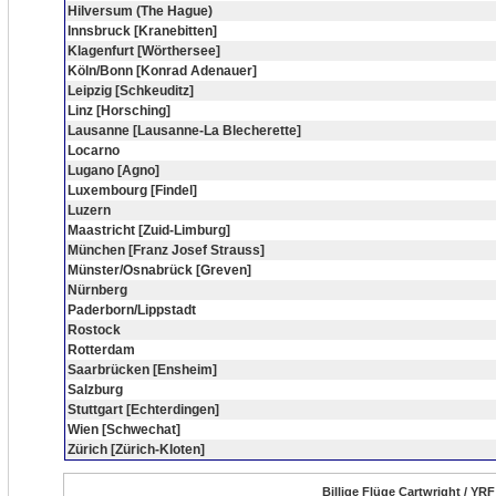
Hilversum (The Hague)
Innsbruck [Kranebitten]
Klagenfurt [Wörthersee]
Köln/Bonn [Konrad Adenauer]
Leipzig [Schkeuditz]
Linz [Horsching]
Lausanne [Lausanne-La Blecherette]
Locarno
Lugano [Agno]
Luxembourg [Findel]
Luzern
Maastricht [Zuid-Limburg]
München [Franz Josef Strauss]
Münster/Osnabrück [Greven]
Nürnberg
Paderborn/Lippstadt
Rostock
Rotterdam
Saarbrücken [Ensheim]
Salzburg
Stuttgart [Echterdingen]
Wien [Schwechat]
Zürich [Zürich-Kloten]
Billige Flüge Cartwright / YRF