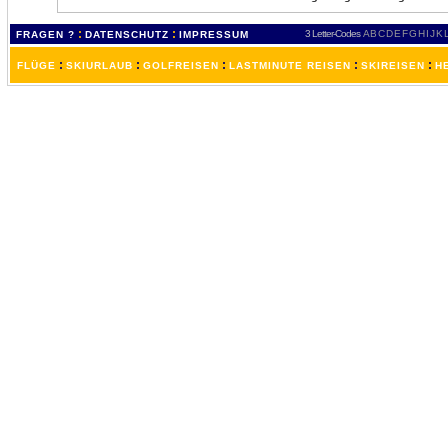
:
:
3 Letter-Codes
A
B
C
D
E
F
G
H
I
J
K
FRAGEN ?
DATENSCHUTZ
IMPRESSUM
:
:
:
:
:
FLÜGE
SKIURLAUB
GOLFREISEN
LASTMINUTE REISEN
SKIREISEN
H