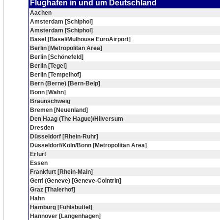
Flughafen in und um Deutschland
Aachen
Amsterdam [Schiphol]
Amsterdam [Schiphol]
Basel [Basel/Mulhouse EuroAirport]
Berlin [Metropolitan Area]
Berlin [Schönefeld]
Berlin [Tegel]
Berlin [Tempelhof]
Bern (Berne) [Bern-Belp]
Bonn [Wahn]
Braunschweig
Bremen [Neuenland]
Den Haag (The Hague)/Hilversum
Dresden
Düsseldorf [Rhein-Ruhr]
Düsseldorf/Köln/Bonn [Metropolitan Area]
Erfurt
Essen
Frankfurt [Rhein-Main]
Genf (Geneve) [Geneve-Cointrin]
Graz [Thalerhof]
Hahn
Hamburg [Fuhlsbüttel]
Hannover [Langenhagen]