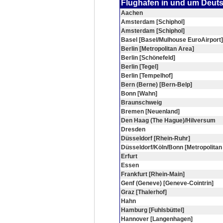
Flughafen in und um Deut
Aachen
Amsterdam [Schiphol]
Amsterdam [Schiphol]
Basel [Basel/Mulhouse EuroAirport]
Berlin [Metropolitan Area]
Berlin [Schönefeld]
Berlin [Tegel]
Berlin [Tempelhof]
Bern (Berne) [Bern-Belp]
Bonn [Wahn]
Braunschweig
Bremen [Neuenland]
Den Haag (The Hague)/Hilversum
Dresden
Düsseldorf [Rhein-Ruhr]
Düsseldorf/Köln/Bonn [Metropolitan
Erfurt
Essen
Frankfurt [Rhein-Main]
Genf (Geneve) [Geneve-Cointrin]
Graz [Thalerhof]
Hahn
Hamburg [Fuhlsbüttel]
Hannover [Langenhagen]