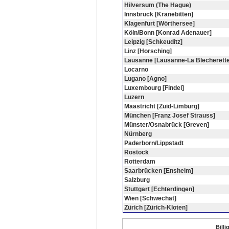
Hilversum (The Hague)
Innsbruck [Kranebitten]
Klagenfurt [Wörthersee]
Köln/Bonn [Konrad Adenauer]
Leipzig [Schkeuditz]
Linz [Horsching]
Lausanne [Lausanne-La Blecherette
Locarno
Lugano [Agno]
Luxembourg [Findel]
Luzern
Maastricht [Zuid-Limburg]
München [Franz Josef Strauss]
Münster/Osnabrück [Greven]
Nürnberg
Paderborn/Lippstadt
Rostock
Rotterdam
Saarbrücken [Ensheim]
Salzburg
Stuttgart [Echterdingen]
Wien [Schwechat]
Zürich [Zürich-Kloten]
Bill