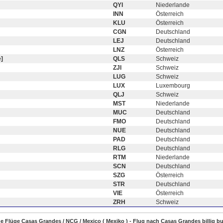
QYI
Niederlande
INN
Österreich
KLU
Österreich
CGN
Deutschland
LEJ
Deutschland
LNZ
Österreich
]
QLS
Schweiz
ZJI
Schweiz
LUG
Schweiz
LUX
Luxembourg
QLJ
Schweiz
MST
Niederlande
MUC
Deutschland
FMO
Deutschland
NUE
Deutschland
PAD
Deutschland
RLG
Deutschland
RTM
Niederlande
SCN
Deutschland
SZG
Österreich
STR
Deutschland
VIE
Österreich
ZRH
Schweiz
ige Flüge Casas Grandes / NCG / Mexico ( Mexiko ) - Flug nach Casas Grandes billig b