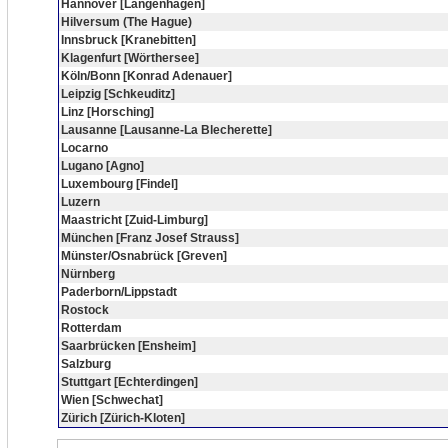
Hannover [Langenhagen]
Hilversum (The Hague)
Innsbruck [Kranebitten]
Klagenfurt [Wörthersee]
Köln/Bonn [Konrad Adenauer]
Leipzig [Schkeuditz]
Linz [Horsching]
Lausanne [Lausanne-La Blecherette]
Locarno
Lugano [Agno]
Luxembourg [Findel]
Luzern
Maastricht [Zuid-Limburg]
München [Franz Josef Strauss]
Münster/Osnabrück [Greven]
Nürnberg
Paderborn/Lippstadt
Rostock
Rotterdam
Saarbrücken [Ensheim]
Salzburg
Stuttgart [Echterdingen]
Wien [Schwechat]
Zürich [Zürich-Kloten]