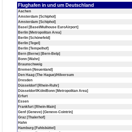
Flughafen in und um Deutschland
Aachen
Amsterdam [Schiphol]
Amsterdam [Schiphol]
Basel [Basel/Mulhouse EuroAirport]
Berlin [Metropolitan Area]
Berlin [Schönefeld]
Berlin [Tegel]
Berlin [Tempelhof]
Bern (Berne) [Bern-Belp]
Bonn [Wahn]
Braunschweig
Bremen [Neuenland]
Den Haag (The Hague)/Hilversum
Dresden
Düsseldorf [Rhein-Ruhr]
Düsseldorf/Köln/Bonn [Metropolitan Area]
Erfurt
Essen
Frankfurt [Rhein-Main]
Genf (Geneve) [Geneve-Cointrin]
Graz [Thalerhof]
Hahn
Hamburg [Fuhlsbüttel]