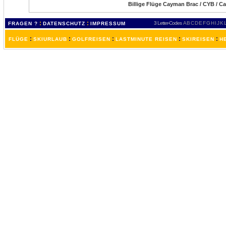
Billige Flüge Cayman Brac / CYB / C
:
:
3 Letter-Codes
A
B
C
D
E
F
G
H
I
J
K
FRAGEN ?
DATENSCHUTZ
IMPRESSUM
:
:
:
:
:
FLÜGE
SKIURLAUB
GOLFREISEN
LASTMINUTE REISEN
SKIREISEN
H