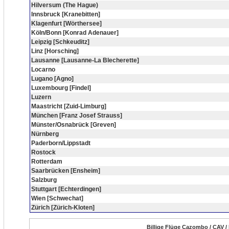
Hilversum (The Hague)
Innsbruck [Kranebitten]
Klagenfurt [Wörthersee]
Köln/Bonn [Konrad Adenauer]
Leipzig [Schkeuditz]
Linz [Horsching]
Lausanne [Lausanne-La Blecherette]
Locarno
Lugano [Agno]
Luxembourg [Findel]
Luzern
Maastricht [Zuid-Limburg]
München [Franz Josef Strauss]
Münster/Osnabrück [Greven]
Nürnberg
Paderborn/Lippstadt
Rostock
Rotterdam
Saarbrücken [Ensheim]
Salzburg
Stuttgart [Echterdingen]
Wien [Schwechat]
Zürich [Zürich-Kloten]
Billige Flüge Cazombo / CAV 