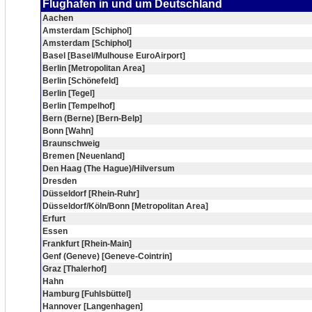
Flughafen in und um Deutschland
Aachen
Amsterdam [Schiphol]
Amsterdam [Schiphol]
Basel [Basel/Mulhouse EuroAirport]
Berlin [Metropolitan Area]
Berlin [Schönefeld]
Berlin [Tegel]
Berlin [Tempelhof]
Bern (Berne) [Bern-Belp]
Bonn [Wahn]
Braunschweig
Bremen [Neuenland]
Den Haag (The Hague)/Hilversum
Dresden
Düsseldorf [Rhein-Ruhr]
Düsseldorf/Köln/Bonn [Metropolitan Area]
Erfurt
Essen
Frankfurt [Rhein-Main]
Genf (Geneve) [Geneve-Cointrin]
Graz [Thalerhof]
Hahn
Hamburg [Fuhlsbüttel]
Hannover [Langenhagen]