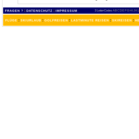
:
:
3 Letter-Codes
A
B
C
D
E
F
G
H
I
J
K
FRAGEN ?
DATENSCHUTZ
IMPRESSUM
:
:
:
:
:
FLÜGE
SKIURLAUB
GOLFREISEN
LASTMINUTE REISEN
SKIREISEN
H