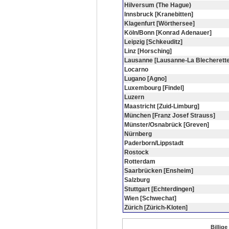
Hilversum (The Hague)
Innsbruck [Kranebitten]
Klagenfurt [Wörthersee]
Köln/Bonn [Konrad Adenauer]
Leipzig [Schkeuditz]
Linz [Horsching]
Lausanne [Lausanne-La Blecherette
Locarno
Lugano [Agno]
Luxembourg [Findel]
Luzern
Maastricht [Zuid-Limburg]
München [Franz Josef Strauss]
Münster/Osnabrück [Greven]
Nürnberg
Paderborn/Lippstadt
Rostock
Rotterdam
Saarbrücken [Ensheim]
Salzburg
Stuttgart [Echterdingen]
Wien [Schwechat]
Zürich [Zürich-Kloten]
Billige