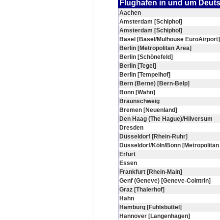
Flughafen in und um Deut
Aachen
Amsterdam [Schiphol]
Amsterdam [Schiphol]
Basel [Basel/Mulhouse EuroAirport]
Berlin [Metropolitan Area]
Berlin [Schönefeld]
Berlin [Tegel]
Berlin [Tempelhof]
Bern (Berne) [Bern-Belp]
Bonn [Wahn]
Braunschweig
Bremen [Neuenland]
Den Haag (The Hague)/Hilversum
Dresden
Düsseldorf [Rhein-Ruhr]
Düsseldorf/Köln/Bonn [Metropolitan
Erfurt
Essen
Frankfurt [Rhein-Main]
Genf (Geneve) [Geneve-Cointrin]
Graz [Thalerhof]
Hahn
Hamburg [Fuhlsbüttel]
Hannover [Langenhagen]