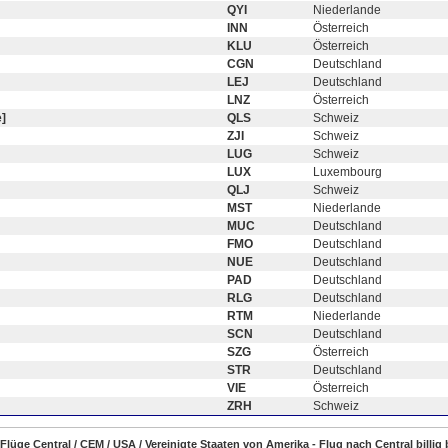
QYI
Niederlande
INN
Österreich
KLU
Österreich
CGN
Deutschland
LEJ
Deutschland
LNZ
Österreich
]
QLS
Schweiz
ZJI
Schweiz
LUG
Schweiz
LUX
Luxembourg
QLJ
Schweiz
MST
Niederlande
MUC
Deutschland
FMO
Deutschland
NUE
Deutschland
PAD
Deutschland
RLG
Deutschland
RTM
Niederlande
SCN
Deutschland
SZG
Österreich
STR
Deutschland
VIE
Österreich
ZRH
Schweiz
 Flüge Central / CEM / USA / Vereinigte Staaten von Amerika - Flug nach Central billi