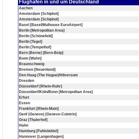
Flughafen in und um Deutschland
Aachen
Amsterdam [Schiphol]
Amsterdam [Schiphol]
Basel [Basel/Mulhouse EuroAirport]
Berlin [Metropolitan Area]
Berlin [Schönefeld]
Berlin [Tegel]
Berlin [Tempelhof]
Bern (Berne) [Bern-Belp]
Bonn [Wahn]
Braunschweig
Bremen [Neuenland]
Den Haag (The Hague)/Hilversum
Dresden
Düsseldorf [Rhein-Ruhr]
Düsseldorf/Köln/Bonn [Metropolitan Area]
Erfurt
Essen
Frankfurt [Rhein-Main]
Genf (Geneve) [Geneve-Cointrin]
Graz [Thalerhof]
Hahn
Hamburg [Fuhlsbüttel]
Hannover [Langenhagen]