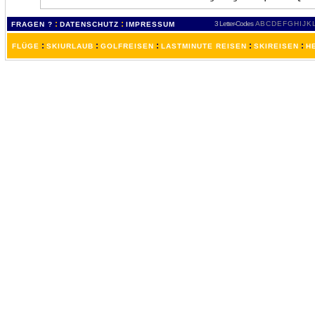
:
:
3 Letter-Codes
A
B
C
D
E
F
G
H
I
J
K
FRAGEN ?
DATENSCHUTZ
IMPRESSUM
:
:
:
:
:
FLÜGE
SKIURLAUB
GOLFREISEN
LASTMINUTE REISEN
SKIREISEN
H