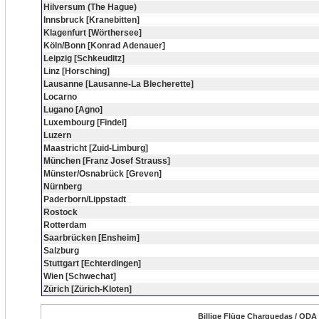
Hilversum (The Hague)
Innsbruck [Kranebitten]
Klagenfurt [Wörthersee]
Köln/Bonn [Konrad Adenauer]
Leipzig [Schkeuditz]
Linz [Horsching]
Lausanne [Lausanne-La Blecherette]
Locarno
Lugano [Agno]
Luxembourg [Findel]
Luzern
Maastricht [Zuid-Limburg]
München [Franz Josef Strauss]
Münster/Osnabrück [Greven]
Nürnberg
Paderborn/Lippstadt
Rostock
Rotterdam
Saarbrücken [Ensheim]
Salzburg
Stuttgart [Echterdingen]
Wien [Schwechat]
Zürich [Zürich-Kloten]
Billige Flüge Charquedas / QDA 