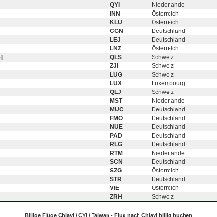
QYI
Niederlande
INN
Österreich
KLU
Österreich
CGN
Deutschland
LEJ
Deutschland
LNZ
Österreich
]
QLS
Schweiz
ZJI
Schweiz
LUG
Schweiz
LUX
Luxembourg
QLJ
Schweiz
MST
Niederlande
MUC
Deutschland
FMO
Deutschland
NUE
Deutschland
PAD
Deutschland
RLG
Deutschland
RTM
Niederlande
SCN
Deutschland
SZG
Österreich
STR
Deutschland
VIE
Österreich
ZRH
Schweiz
Billige Flüge Chiayi / CYI / Taiwan - Flug nach Chiayi billig buchen