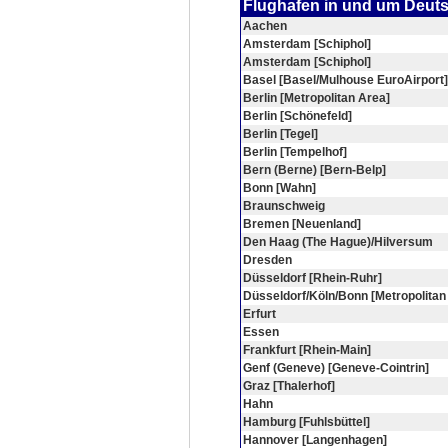
Flughafen in und um Deut
Aachen
Amsterdam [Schiphol]
Amsterdam [Schiphol]
Basel [Basel/Mulhouse EuroAirport]
Berlin [Metropolitan Area]
Berlin [Schönefeld]
Berlin [Tegel]
Berlin [Tempelhof]
Bern (Berne) [Bern-Belp]
Bonn [Wahn]
Braunschweig
Bremen [Neuenland]
Den Haag (The Hague)/Hilversum
Dresden
Düsseldorf [Rhein-Ruhr]
Düsseldorf/Köln/Bonn [Metropolitan
Erfurt
Essen
Frankfurt [Rhein-Main]
Genf (Geneve) [Geneve-Cointrin]
Graz [Thalerhof]
Hahn
Hamburg [Fuhlsbüttel]
Hannover [Langenhagen]