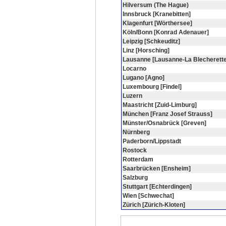
Hilversum (The Hague)
Innsbruck [Kranebitten]
Klagenfurt [Wörthersee]
Köln/Bonn [Konrad Adenauer]
Leipzig [Schkeuditz]
Linz [Horsching]
Lausanne [Lausanne-La Blecherette
Locarno
Lugano [Agno]
Luxembourg [Findel]
Luzern
Maastricht [Zuid-Limburg]
München [Franz Josef Strauss]
Münster/Osnabrück [Greven]
Nürnberg
Paderborn/Lippstadt
Rostock
Rotterdam
Saarbrücken [Ensheim]
Salzburg
Stuttgart [Echterdingen]
Wien [Schwechat]
Zürich [Zürich-Kloten]