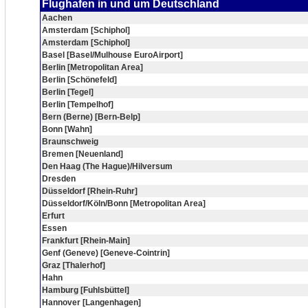
Flughafen in und um Deutschland
Aachen
Amsterdam [Schiphol]
Amsterdam [Schiphol]
Basel [Basel/Mulhouse EuroAirport]
Berlin [Metropolitan Area]
Berlin [Schönefeld]
Berlin [Tegel]
Berlin [Tempelhof]
Bern (Berne) [Bern-Belp]
Bonn [Wahn]
Braunschweig
Bremen [Neuenland]
Den Haag (The Hague)/Hilversum
Dresden
Düsseldorf [Rhein-Ruhr]
Düsseldorf/Köln/Bonn [Metropolitan Area]
Erfurt
Essen
Frankfurt [Rhein-Main]
Genf (Geneve) [Geneve-Cointrin]
Graz [Thalerhof]
Hahn
Hamburg [Fuhlsbüttel]
Hannover [Langenhagen]