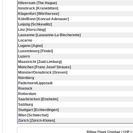
Hilversum (The Hague)
Innsbruck [Kranebitten]
Klagenfurt [Wörthersee]
Köln/Bonn [Konrad Adenauer]
Leipzig [Schkeuditz]
Linz [Horsching]
Lausanne [Lausanne-La Blecherette]
Locarno
Lugano [Agno]
Luxembourg [Findel]
Luzern
Maastricht [Zuid-Limburg]
München [Franz Josef Strauss]
Münster/Osnabrück [Greven]
Nürnberg
Paderborn/Lippstadt
Rostock
Rotterdam
Saarbrücken [Ensheim]
Salzburg
Stuttgart [Echterdingen]
Wien [Schwechat]
Zürich [Zürich-Kloten]
Billige Flüge Chinhae / CHF 