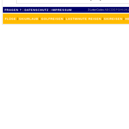
:
:
3 Letter-Codes
A
B
C
D
E
F
G
H
I
J
K
FRAGEN ?
DATENSCHUTZ
IMPRESSUM
:
:
:
:
:
FLÜGE
SKIURLAUB
GOLFREISEN
LASTMINUTE REISEN
SKIREISEN
H