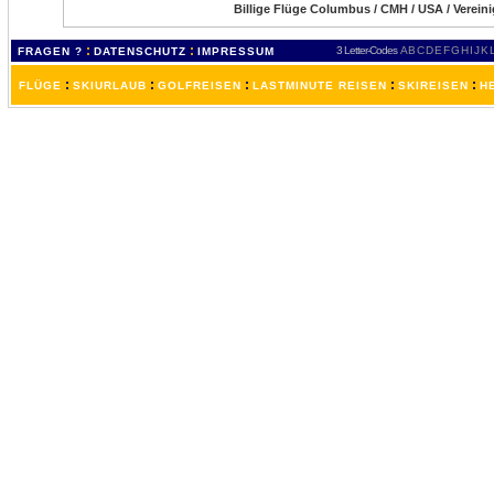
Billige Flüge Columbus / CMH / USA / Verein
:
:
3 Letter-Codes
A
B
C
D
E
F
G
H
I
J
K
FRAGEN ?
DATENSCHUTZ
IMPRESSUM
:
:
:
:
:
FLÜGE
SKIURLAUB
GOLFREISEN
LASTMINUTE REISEN
SKIREISEN
H