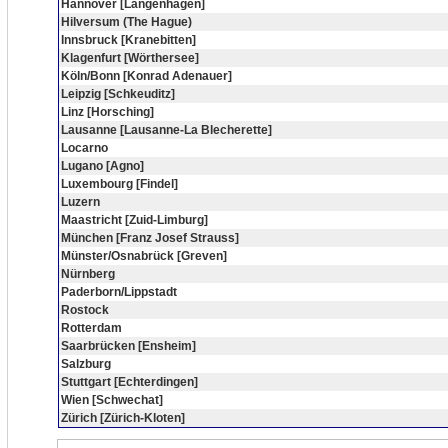
Hannover [Langenhagen]
Hilversum (The Hague)
Innsbruck [Kranebitten]
Klagenfurt [Wörthersee]
Köln/Bonn [Konrad Adenauer]
Leipzig [Schkeuditz]
Linz [Horsching]
Lausanne [Lausanne-La Blecherette]
Locarno
Lugano [Agno]
Luxembourg [Findel]
Luzern
Maastricht [Zuid-Limburg]
München [Franz Josef Strauss]
Münster/Osnabrück [Greven]
Nürnberg
Paderborn/Lippstadt
Rostock
Rotterdam
Saarbrücken [Ensheim]
Salzburg
Stuttgart [Echterdingen]
Wien [Schwechat]
Zürich [Zürich-Kloten]