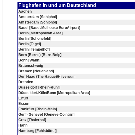
Flughafen in und um Deutschland
Aachen
Amsterdam [Schiphol]
Amsterdam [Schiphol]
Basel [Basel/Mulhouse EuroAirport]
Berlin [Metropolitan Area]
Berlin [Schönefeld]
Berlin [Tegel]
Berlin [Tempelhof]
Bern (Berne) [Bern-Belp]
Bonn [Wahn]
Braunschweig
Bremen [Neuenland]
Den Haag (The Hague)/Hilversum
Dresden
Düsseldorf [Rhein-Ruhr]
Düsseldorf/Köln/Bonn [Metropolitan Area]
Erfurt
Essen
Frankfurt [Rhein-Main]
Genf (Geneve) [Geneve-Cointrin]
Graz [Thalerhof]
Hahn
Hamburg [Fuhlsbüttel]