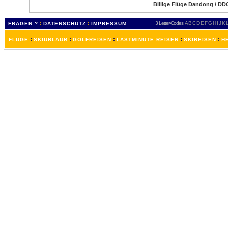
Billige Flüge Dandong / DD
:
:
3 Letter-Codes
A
B
C
D
E
F
G
H
I
J
K
FRAGEN ?
DATENSCHUTZ
IMPRESSUM
:
:
:
:
:
FLÜGE
SKIURLAUB
GOLFREISEN
LASTMINUTE REISEN
SKIREISEN
H