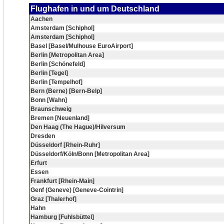
Flughafen in und um Deutschland
Aachen
Amsterdam [Schiphol]
Amsterdam [Schiphol]
Basel [Basel/Mulhouse EuroAirport]
Berlin [Metropolitan Area]
Berlin [Schönefeld]
Berlin [Tegel]
Berlin [Tempelhof]
Bern (Berne) [Bern-Belp]
Bonn [Wahn]
Braunschweig
Bremen [Neuenland]
Den Haag (The Hague)/Hilversum
Dresden
Düsseldorf [Rhein-Ruhr]
Düsseldorf/Köln/Bonn [Metropolitan Area]
Erfurt
Essen
Frankfurt [Rhein-Main]
Genf (Geneve) [Geneve-Cointrin]
Graz [Thalerhof]
Hahn
Hamburg [Fuhlsbüttel]