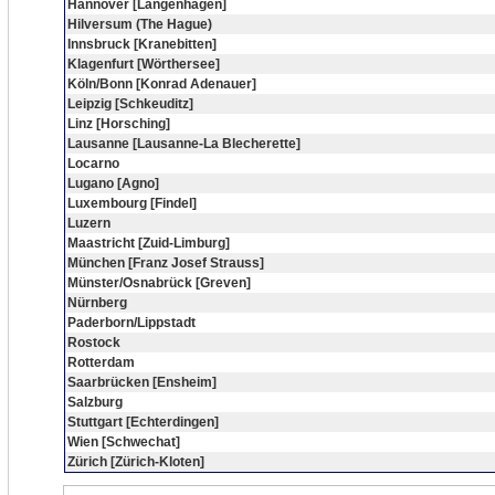
Hannover [Langenhagen]
Hilversum (The Hague)
Innsbruck [Kranebitten]
Klagenfurt [Wörthersee]
Köln/Bonn [Konrad Adenauer]
Leipzig [Schkeuditz]
Linz [Horsching]
Lausanne [Lausanne-La Blecherette]
Locarno
Lugano [Agno]
Luxembourg [Findel]
Luzern
Maastricht [Zuid-Limburg]
München [Franz Josef Strauss]
Münster/Osnabrück [Greven]
Nürnberg
Paderborn/Lippstadt
Rostock
Rotterdam
Saarbrücken [Ensheim]
Salzburg
Stuttgart [Echterdingen]
Wien [Schwechat]
Zürich [Zürich-Kloten]