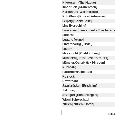
Hilversum (The Hague)
Innsbruck [Kranebitten]
Klagenfurt [Wörthersee]
Köln/Bonn [Konrad Adenauer]
Leipzig [Schkeuditz]
Linz [Horsching]
Lausanne [Lausanne-La Blecherette
Locarno
Lugano [Agno]
Luxembourg [Findel]
Luzern
Maastricht [Zuid-Limburg]
München [Franz Josef Strauss]
Münster/Osnabrück [Greven]
Nürnberg
Paderborn/Lippstadt
Rostock
Rotterdam
Saarbrücken [Ensheim]
Salzburg
Stuttgart [Echterdingen]
Wien [Schwechat]
Zürich [Zürich-Kloten]
Bill