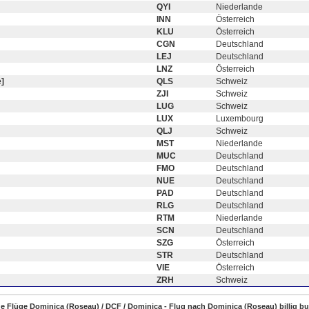
QYI
Niederlande
INN
Österreich
KLU
Österreich
CGN
Deutschland
LEJ
Deutschland
LNZ
Österreich
]
QLS
Schweiz
ZJI
Schweiz
LUG
Schweiz
LUX
Luxembourg
QLJ
Schweiz
MST
Niederlande
MUC
Deutschland
FMO
Deutschland
NUE
Deutschland
PAD
Deutschland
RLG
Deutschland
RTM
Niederlande
SCN
Deutschland
SZG
Österreich
STR
Deutschland
VIE
Österreich
ZRH
Schweiz
ige Flüge Dominica (Roseau) / DCF / Dominica - Flug nach Dominica (Roseau) billig b