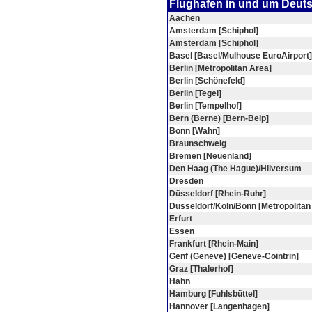
Flughafen in und um Deut
Aachen
Amsterdam [Schiphol]
Amsterdam [Schiphol]
Basel [Basel/Mulhouse EuroAirport]
Berlin [Metropolitan Area]
Berlin [Schönefeld]
Berlin [Tegel]
Berlin [Tempelhof]
Bern (Berne) [Bern-Belp]
Bonn [Wahn]
Braunschweig
Bremen [Neuenland]
Den Haag (The Hague)/Hilversum
Dresden
Düsseldorf [Rhein-Ruhr]
Düsseldorf/Köln/Bonn [Metropolitan
Erfurt
Essen
Frankfurt [Rhein-Main]
Genf (Geneve) [Geneve-Cointrin]
Graz [Thalerhof]
Hahn
Hamburg [Fuhlsbüttel]
Hannover [Langenhagen]