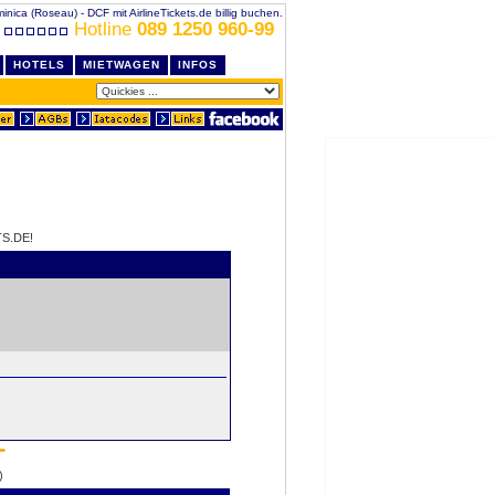
inica (Roseau) - DCF mit AirlineTickets.de billig buchen.
Hotline
089 1250 960-99
HOTELS
MIETWAGEN
INFOS
S.DE!
)