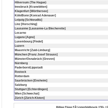
Hilversum (The Hague)
Innsbruck [Kranebitten]
Klagenfurt [Wörthersee]
Köln/Bonn [Konrad Adenauer]
Leipzig [Schkeuditz]
Linz [Horsching]
Lausanne [Lausanne-La Blecherette]
Locarno
Lugano [Agno]
Luxembourg [Findel]
Luzern
Maastricht [Zuid-Limburg]
München [Franz Josef Strauss]
Münster/Osnabrück [Greven]
Nürnberg
Paderborn/Lippstadt
Rostock
Rotterdam
Saarbrücken [Ensheim]
Salzburg
Stuttgart [Echterdingen]
Wien [Schwechat]
Zürich [Zürich-Kloten]
Billige Flüge FÃ¼rstenfeldbruck / FEL /