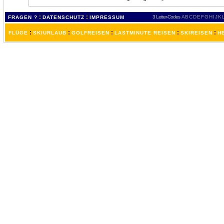
:
:
3 Letter-Codes
A
B
C
D
E
F
G
H
I
J
K
FRAGEN ?
DATENSCHUTZ
IMPRESSUM
:
:
:
:
:
FLÜGE
SKIURLAUB
GOLFREISEN
LASTMINUTE REISEN
SKIREISEN
H