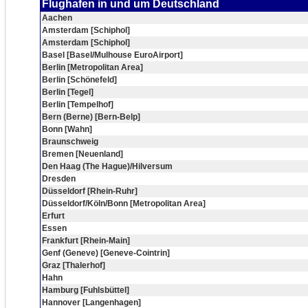
Flughafen in und um Deutschland
Aachen
Amsterdam [Schiphol]
Amsterdam [Schiphol]
Basel [Basel/Mulhouse EuroAirport]
Berlin [Metropolitan Area]
Berlin [Schönefeld]
Berlin [Tegel]
Berlin [Tempelhof]
Bern (Berne) [Bern-Belp]
Bonn [Wahn]
Braunschweig
Bremen [Neuenland]
Den Haag (The Hague)/Hilversum
Dresden
Düsseldorf [Rhein-Ruhr]
Düsseldorf/Köln/Bonn [Metropolitan Area]
Erfurt
Essen
Frankfurt [Rhein-Main]
Genf (Geneve) [Geneve-Cointrin]
Graz [Thalerhof]
Hahn
Hamburg [Fuhlsbüttel]
Hannover [Langenhagen]