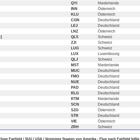
QYI
Niederlande
INN
Österreich
KLU
Österreich
CGN
Deutschland
LEJ
Deutschland
LNZ
Österreich
]
QLS
Schweiz
ZJI
Schweiz
LUG
Schweiz
LUX
Luxembourg
QLJ
Schweiz
MST
Niederlande
MUC
Deutschland
FMO
Deutschland
NUE
Deutschland
PAD
Deutschland
RLG
Deutschland
RTM
Niederlande
SCN
Deutschland
SZG
Österreich
STR
Deutschland
VIE
Österreich
ZRH
Schweiz
Flüge Fairfield / SUU / USA / Vereinigte Staaten von Amerika - Flug nach Fairfield bill