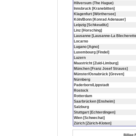
Hilversum (The Hague)
Innsbruck [Kranebitten]
Klagenfurt [Wörthersee]
Köln/Bonn [Konrad Adenauer]
Leipzig [Schkeuditz]
Linz [Horsching]
Lausanne [Lausanne-La Blecherette
Locarno
Lugano [Agno]
Luxembourg [Findel]
Luzern
Maastricht [Zuid-Limburg]
München [Franz Josef Strauss]
Münster/Osnabrück [Greven]
Nürnberg
Paderborn/Lippstadt
Rostock
Rotterdam
Saarbrücken [Ensheim]
Salzburg
Stuttgart [Echterdingen]
Wien [Schwechat]
Zürich [Zürich-Kloten]
Billige 