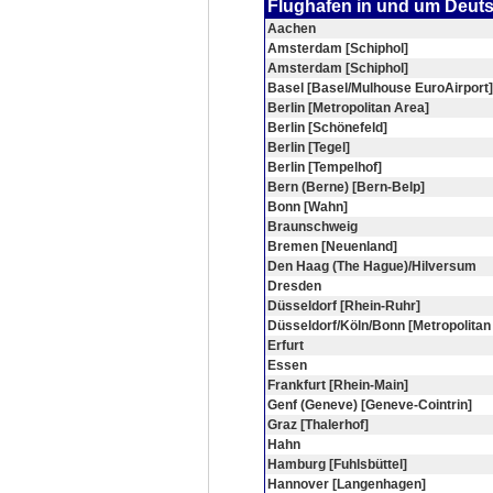
Flughafen in und um Deut
Aachen
Amsterdam [Schiphol]
Amsterdam [Schiphol]
Basel [Basel/Mulhouse EuroAirport]
Berlin [Metropolitan Area]
Berlin [Schönefeld]
Berlin [Tegel]
Berlin [Tempelhof]
Bern (Berne) [Bern-Belp]
Bonn [Wahn]
Braunschweig
Bremen [Neuenland]
Den Haag (The Hague)/Hilversum
Dresden
Düsseldorf [Rhein-Ruhr]
Düsseldorf/Köln/Bonn [Metropolitan
Erfurt
Essen
Frankfurt [Rhein-Main]
Genf (Geneve) [Geneve-Cointrin]
Graz [Thalerhof]
Hahn
Hamburg [Fuhlsbüttel]
Hannover [Langenhagen]