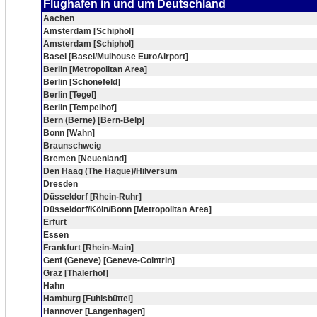
Flughafen in und um Deutschland
Aachen
Amsterdam [Schiphol]
Amsterdam [Schiphol]
Basel [Basel/Mulhouse EuroAirport]
Berlin [Metropolitan Area]
Berlin [Schönefeld]
Berlin [Tegel]
Berlin [Tempelhof]
Bern (Berne) [Bern-Belp]
Bonn [Wahn]
Braunschweig
Bremen [Neuenland]
Den Haag (The Hague)/Hilversum
Dresden
Düsseldorf [Rhein-Ruhr]
Düsseldorf/Köln/Bonn [Metropolitan Area]
Erfurt
Essen
Frankfurt [Rhein-Main]
Genf (Geneve) [Geneve-Cointrin]
Graz [Thalerhof]
Hahn
Hamburg [Fuhlsbüttel]
Hannover [Langenhagen]