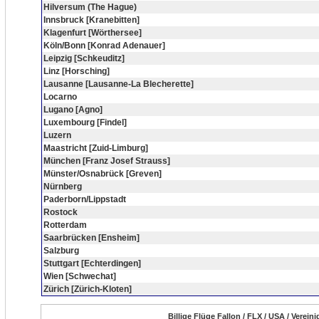
Hilversum (The Hague)
Innsbruck [Kranebitten]
Klagenfurt [Wörthersee]
Köln/Bonn [Konrad Adenauer]
Leipzig [Schkeuditz]
Linz [Horsching]
Lausanne [Lausanne-La Blecherette]
Locarno
Lugano [Agno]
Luxembourg [Findel]
Luzern
Maastricht [Zuid-Limburg]
München [Franz Josef Strauss]
Münster/Osnabrück [Greven]
Nürnberg
Paderborn/Lippstadt
Rostock
Rotterdam
Saarbrücken [Ensheim]
Salzburg
Stuttgart [Echterdingen]
Wien [Schwechat]
Zürich [Zürich-Kloten]
Billige Flüge Fallon / FLX / USA / Verei