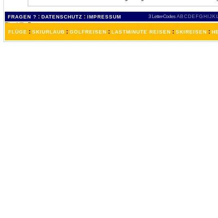
:
:
3 Letter-Codes
A
B
C
D
E
F
G
H
I
J
K
FRAGEN ?
DATENSCHUTZ
IMPRESSUM
:
:
:
:
:
FLÜGE
SKIURLAUB
GOLFREISEN
LASTMINUTE REISEN
SKIREISEN
H