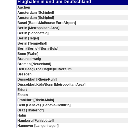
Flughafen in und um Deutschland
Aachen
Amsterdam [Schiphol]
Amsterdam [Schiphol]
Basel [Basel/Mulhouse EuroAirport]
Berlin [Metropolitan Area]
Berlin [Schönefeld]
Berlin [Tegel]
Berlin [Tempelhof]
Bern (Berne) [Bern-Belp]
Bonn [Wahn]
Braunschweig
Bremen [Neuenland]
Den Haag (The Hague)/Hilversum
Dresden
Düsseldorf [Rhein-Ruhr]
Düsseldorf/Köln/Bonn [Metropolitan Area]
Erfurt
Essen
Frankfurt [Rhein-Main]
Genf (Geneve) [Geneve-Cointrin]
Graz [Thalerhof]
Hahn
Hamburg [Fuhlsbüttel]
Hannover [Langenhagen]