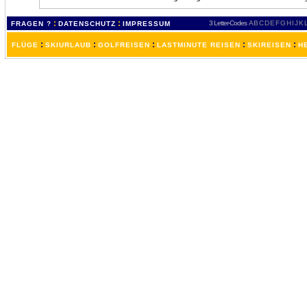
:
:
3 Letter-Codes
A
B
C
D
E
F
G
H
I
J
K
FRAGEN ?
DATENSCHUTZ
IMPRESSUM
:
:
:
:
:
FLÜGE
SKIURLAUB
GOLFREISEN
LASTMINUTE REISEN
SKIREISEN
H