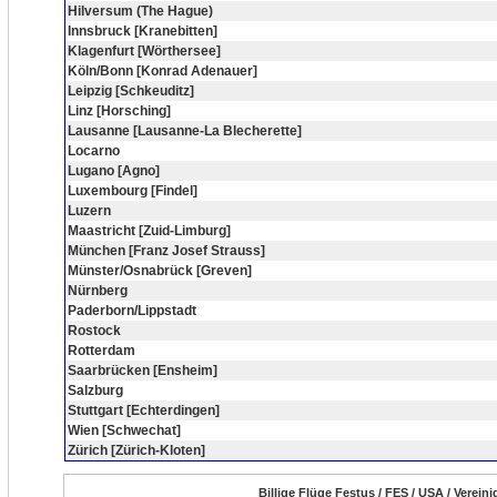
Hilversum (The Hague)
Innsbruck [Kranebitten]
Klagenfurt [Wörthersee]
Köln/Bonn [Konrad Adenauer]
Leipzig [Schkeuditz]
Linz [Horsching]
Lausanne [Lausanne-La Blecherette]
Locarno
Lugano [Agno]
Luxembourg [Findel]
Luzern
Maastricht [Zuid-Limburg]
München [Franz Josef Strauss]
Münster/Osnabrück [Greven]
Nürnberg
Paderborn/Lippstadt
Rostock
Rotterdam
Saarbrücken [Ensheim]
Salzburg
Stuttgart [Echterdingen]
Wien [Schwechat]
Zürich [Zürich-Kloten]
Billige Flüge Festus / FES / USA / Verei