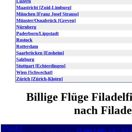
Luzern
Maastricht [Zuid-Limburg]
München [Franz Josef Strauss]
Münster/Osnabrück [Greven]
Nürnberg
Paderborn/Lippstadt
Rostock
Rotterdam
Saarbrücken [Ensheim]
Salzburg
Stuttgart [Echterdingen]
Wien [Schwechat]
Zürich [Zürich-Kloten]
Billige Flüge Filadel
nach Filade
FRAGEN
3 Letter-Codes
A
B
C
D
E