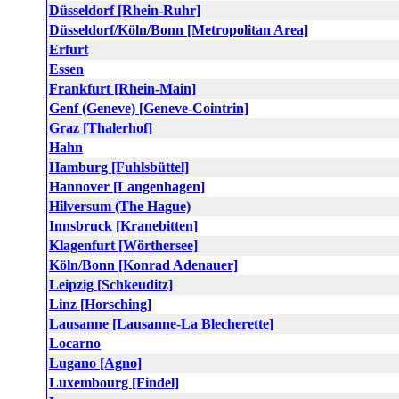
Düsseldorf [Rhein-Ruhr]
Düsseldorf/Köln/Bonn [Metropolitan Area]
Erfurt
Essen
Frankfurt [Rhein-Main]
Genf (Geneve) [Geneve-Cointrin]
Graz [Thalerhof]
Hahn
Hamburg [Fuhlsbüttel]
Hannover [Langenhagen]
Hilversum (The Hague)
Innsbruck [Kranebitten]
Klagenfurt [Wörthersee]
Köln/Bonn [Konrad Adenauer]
Leipzig [Schkeuditz]
Linz [Horsching]
Lausanne [Lausanne-La Blecherette]
Locarno
Lugano [Agno]
Luxembourg [Findel]