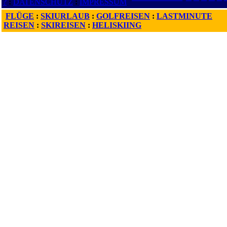
?
:
DATENSCHUTZ
:
IMPRESSUM
FLÜGE
:
SKIURLAUB
:
GOLFREISEN
:
LASTMINUTE
REISEN
:
SKIREISEN
:
HELISKIING