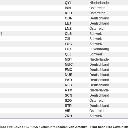
QYI
Niederlande
INN
Österreich
KLU
Österreich
CGN
Deutschland
LEJ
Deutschland
LNZ
Österreich
]
QLS
Schweiz
ZJI
Schweiz
LUG
Schweiz
LUX
Luxembourg
QLJ
Schweiz
MST
Niederlande
MUC
Deutschland
FMO
Deutschland
NUE
Deutschland
PAD
Deutschland
RLG
Deutschland
RTM
Niederlande
SCN
Deutschland
SZG
Österreich
STR
Deutschland
VIE
Österreich
ZRH
Schweiz
Flüge Fire Cove / FIC / USA / Vereinigte Staaten von Amerika - Flug nach Fire Cove bill