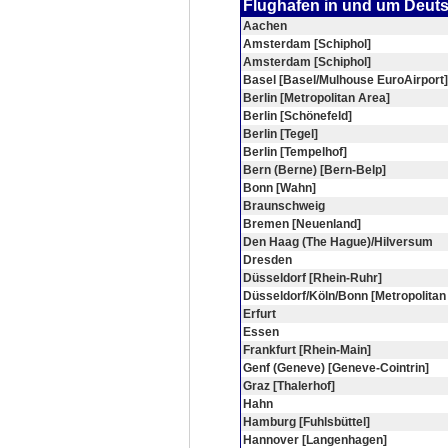
Flughafen in und um Deut
Aachen
Amsterdam [Schiphol]
Amsterdam [Schiphol]
Basel [Basel/Mulhouse EuroAirport]
Berlin [Metropolitan Area]
Berlin [Schönefeld]
Berlin [Tegel]
Berlin [Tempelhof]
Bern (Berne) [Bern-Belp]
Bonn [Wahn]
Braunschweig
Bremen [Neuenland]
Den Haag (The Hague)/Hilversum
Dresden
Düsseldorf [Rhein-Ruhr]
Düsseldorf/Köln/Bonn [Metropolitan
Erfurt
Essen
Frankfurt [Rhein-Main]
Genf (Geneve) [Geneve-Cointrin]
Graz [Thalerhof]
Hahn
Hamburg [Fuhlsbüttel]
Hannover [Langenhagen]