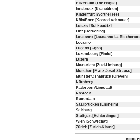
Hilversum (The Hague)
Innsbruck [Kranebitten]
Klagenfurt [Wörthersee]
Köln/Bonn [Konrad Adenauer]
Leipzig [Schkeuditz]
Linz [Horsching]
Lausanne [Lausanne-La Blecherette
Locarno
Lugano [Agno]
Luxembourg [Findel]
Luzern
Maastricht [Zuid-Limburg]
München [Franz Josef Strauss]
Münster/Osnabrück [Greven]
Nürnberg
Paderborn/Lippstadt
Rostock
Rotterdam
Saarbrücken [Ensheim]
Salzburg
Stuttgart [Echterdingen]
Wien [Schwechat]
Zürich [Zürich-Kloten]
Billige 