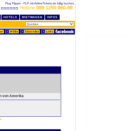
Flug Flippin - FLP mit AirlineTickets.de billig buchen.
Hotline
089 1250 960-99
HOTELS
MIETWAGEN
INFOS
en von Amerika