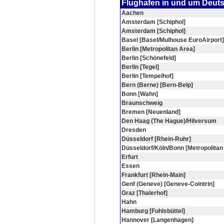
Flughafen in und um Deut
Aachen
Amsterdam [Schiphol]
Amsterdam [Schiphol]
Basel [Basel/Mulhouse EuroAirport]
Berlin [Metropolitan Area]
Berlin [Schönefeld]
Berlin [Tegel]
Berlin [Tempelhof]
Bern (Berne) [Bern-Belp]
Bonn [Wahn]
Braunschweig
Bremen [Neuenland]
Den Haag (The Hague)/Hilversum
Dresden
Düsseldorf [Rhein-Ruhr]
Düsseldorf/Köln/Bonn [Metropolitan
Erfurt
Essen
Frankfurt [Rhein-Main]
Genf (Geneve) [Geneve-Cointrin]
Graz [Thalerhof]
Hahn
Hamburg [Fuhlsbüttel]
Hannover [Langenhagen]