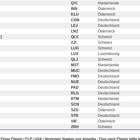
QYI
Niederlande
INN
Österreich
KLU
Österreich
CGN
Deutschland
LEJ
Deutschland
LNZ
Österreich
]
QLS
Schweiz
ZJI
Schweiz
LUG
Schweiz
LUX
Luxembourg
QLJ
Schweiz
MST
Niederlande
MUC
Deutschland
FMO
Deutschland
NUE
Deutschland
PAD
Deutschland
RLG
Deutschland
RTM
Niederlande
SCN
Deutschland
SZG
Österreich
STR
Deutschland
VIE
Österreich
ZRH
Schweiz
e Flüge Flippin / FLP / USA / Vereinigte Staaten von Amerika - Flug nach Flippin billig