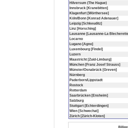
Hilversum (The Hague)
Innsbruck [Kranebitten]
Klagenfurt [Wörthersee]
Köln/Bonn [Konrad Adenauer]
Leipzig [Schkeuditz]
Linz [Horsching]
Lausanne [Lausanne-La Blecherette
Locarno
Lugano [Agno]
Luxembourg [Findel]
Luzern
Maastricht [Zuid-Limburg]
München [Franz Josef Strauss]
Münster/Osnabrück [Greven]
Nürnberg
Paderborn/Lippstadt
Rostock
Rotterdam
Saarbrücken [Ensheim]
Salzburg
Stuttgart [Echterdingen]
Wien [Schwechat]
Zürich [Zürich-Kloten]
Billig