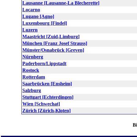
Lausanne [Lausanne-La Blecherette]
Locarno
Lugano [Agno]
Luxembourg [Findel]
Luzern
Maastricht [Zuid-Limburg]
München [Franz Josef Strauss]
Münster/Osnabrück [Greven]
Nürnberg
Paderborn/Lippstadt
Rostock
Rotterdam
Saarbrücken [Ensheim]
Salzburg
Stuttgart [Echterdingen]
Wien [Schwechat]
Zürich [Zürich-Kloten]
Bi