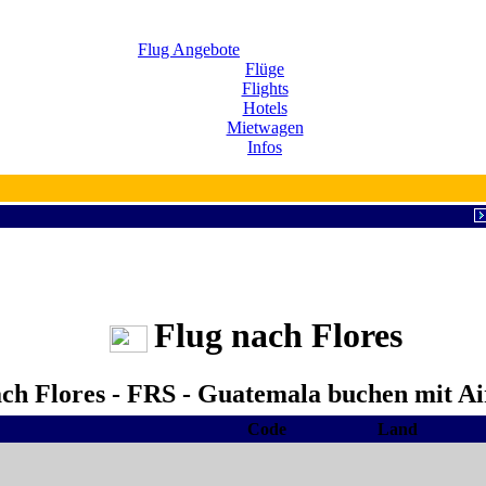
Flug Angebote
Flüge
Flights
Hotels
Mietwagen
Infos
Flug nach Flores
ach Flores - FRS - Guatemala buchen mit Ai
Code
Land