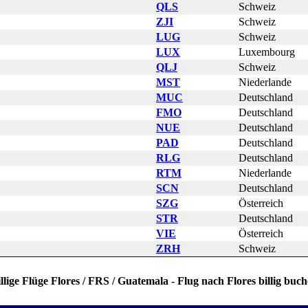
QLS
Schweiz
ZJI
Schweiz
LUG
Schweiz
LUX
Luxembourg
QLJ
Schweiz
MST
Niederlande
MUC
Deutschland
FMO
Deutschland
NUE
Deutschland
PAD
Deutschland
RLG
Deutschland
RTM
Niederlande
SCN
Deutschland
SZG
Österreich
STR
Deutschland
VIE
Österreich
ZRH
Schweiz
llige Flüge Flores / FRS / Guatemala - Flug nach Flores billig buc