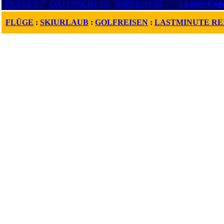
FRAGEN ?
:
DATENSCHUTZ
:
IMPRESSUM
3 Letter-Cod
FLÜGE
:
SKIURLAUB
:
GOLFREISEN
:
LASTMINUTE RE