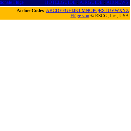
tionale Flüge
HOTELGUIDE
:
AIRGUIDE
:
AIRNEWS
Airline Codes
A
B
C
D
E
F
G
H
I
J
K
L
M
N
O
P
Q
R
S
T
U
V
W
X
Y
Z
Flüge von
© RSCG, Inc., USA