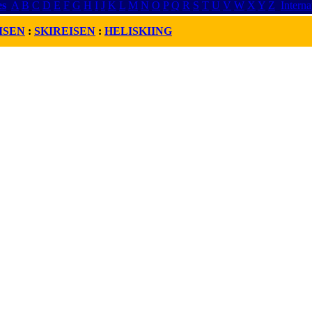
es
A
B
C
D
E
F
G
H
I
J
K
L
M
N
O
P
Q
R
S
T
U
V
W
X
Y
Z
Interna
ISEN
:
SKIREISEN
:
HELISKIING