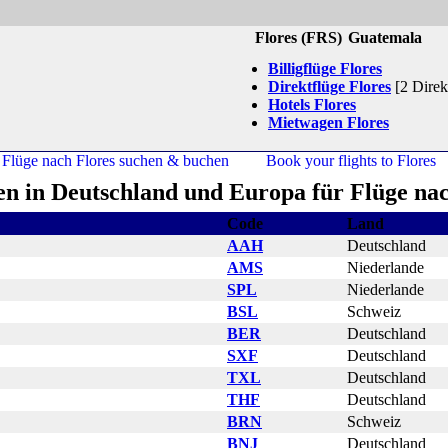
Flores (FRS)
Guatemala
Billigflüge Flores
Direktflüge Flores
[2 Direk
Hotels Flores
Mietwagen Flores
en in Deutschland und Europa für Flüge nac
Code
Land
AAH
Deutschland
AMS
Niederlande
SPL
Niederlande
BSL
Schweiz
BER
Deutschland
SXF
Deutschland
TXL
Deutschland
THF
Deutschland
BRN
Schweiz
BNJ
Deutschland