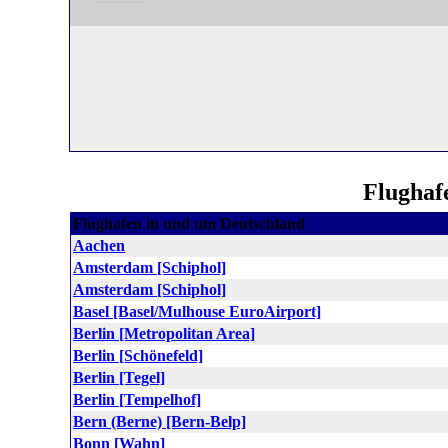
Flughaf
Flughafen in und um Deutschland
Aachen
Amsterdam [Schiphol]
Amsterdam [Schiphol]
Basel [Basel/Mulhouse EuroAirport]
Berlin [Metropolitan Area]
Berlin [Schönefeld]
Berlin [Tegel]
Berlin [Tempelhof]
Bern (Berne) [Bern-Belp]
Bonn [Wahn]