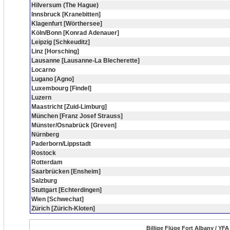
Hilversum (The Hague)
Innsbruck [Kranebitten]
Klagenfurt [Wörthersee]
Köln/Bonn [Konrad Adenauer]
Leipzig [Schkeuditz]
Linz [Horsching]
Lausanne [Lausanne-La Blecherette]
Locarno
Lugano [Agno]
Luxembourg [Findel]
Luzern
Maastricht [Zuid-Limburg]
München [Franz Josef Strauss]
Münster/Osnabrück [Greven]
Nürnberg
Paderborn/Lippstadt
Rostock
Rotterdam
Saarbrücken [Ensheim]
Salzburg
Stuttgart [Echterdingen]
Wien [Schwechat]
Zürich [Zürich-Kloten]
Billige Flüge Fort Albany / YFA