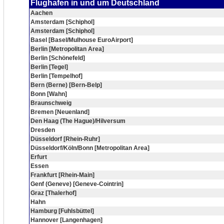
Flughafen in und um Deutschland
Aachen
Amsterdam [Schiphol]
Amsterdam [Schiphol]
Basel [Basel/Mulhouse EuroAirport]
Berlin [Metropolitan Area]
Berlin [Schönefeld]
Berlin [Tegel]
Berlin [Tempelhof]
Bern (Berne) [Bern-Belp]
Bonn [Wahn]
Braunschweig
Bremen [Neuenland]
Den Haag (The Hague)/Hilversum
Dresden
Düsseldorf [Rhein-Ruhr]
Düsseldorf/Köln/Bonn [Metropolitan Area]
Erfurt
Essen
Frankfurt [Rhein-Main]
Genf (Geneve) [Geneve-Cointrin]
Graz [Thalerhof]
Hahn
Hamburg [Fuhlsbüttel]
Hannover [Langenhagen]