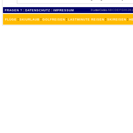
:
:
3 Letter-Codes
A
B
C
D
E
F
G
H
I
J
K
FRAGEN ?
DATENSCHUTZ
IMPRESSUM
:
:
:
:
:
FLÜGE
SKIURLAUB
GOLFREISEN
LASTMINUTE REISEN
SKIREISEN
H