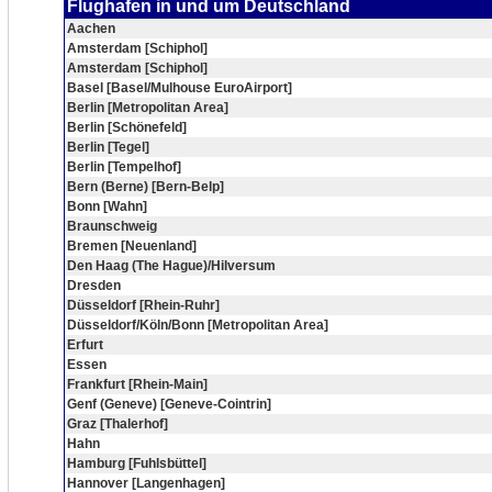
Flughafen in und um Deutschland
Aachen
Amsterdam [Schiphol]
Amsterdam [Schiphol]
Basel [Basel/Mulhouse EuroAirport]
Berlin [Metropolitan Area]
Berlin [Schönefeld]
Berlin [Tegel]
Berlin [Tempelhof]
Bern (Berne) [Bern-Belp]
Bonn [Wahn]
Braunschweig
Bremen [Neuenland]
Den Haag (The Hague)/Hilversum
Dresden
Düsseldorf [Rhein-Ruhr]
Düsseldorf/Köln/Bonn [Metropolitan Area]
Erfurt
Essen
Frankfurt [Rhein-Main]
Genf (Geneve) [Geneve-Cointrin]
Graz [Thalerhof]
Hahn
Hamburg [Fuhlsbüttel]
Hannover [Langenhagen]