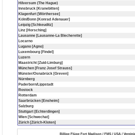
Hilversum (The Hague)
Innsbruck [Kranebitten]
Klagenfurt [Wörthersee]
Köln/Bonn [Konrad Adenauer]
Leipzig [Schkeuditz]
Linz [Horsching]
Lausanne [Lausanne-La Blecherette]
Locarno
Lugano [Agno]
Luxembourg [Findel]
Luzern
Maastricht [Zuid-Limburg]
München [Franz Josef Strauss]
Münster/Osnabrück [Greven]
Nürnberg
Paderborn/Lippstadt
Rostock
Rotterdam
Saarbrücken [Ensheim]
Salzburg
Stuttgart [Echterdingen]
Wien [Schwechat]
Zürich [Zürich-Kloten]
Billige Flüge Fort Madison / FMS / USA / Verein