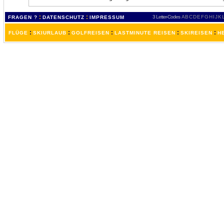
:
:
3 Letter-Codes
A
B
C
D
E
F
G
H
I
J
K
FRAGEN ?
DATENSCHUTZ
IMPRESSUM
:
:
:
:
:
FLÜGE
SKIURLAUB
GOLFREISEN
LASTMINUTE REISEN
SKIREISEN
H