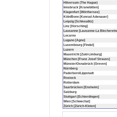
Hilversum (The Hague)
Innsbruck [Kranebitten]
Klagenfurt [Wörthersee]
Köln/Bonn [Konrad Adenauer]
Leipzig [Schkeuditz]
Linz [Horsching]
Lausanne [Lausanne-La Blecherette
Locarno
Lugano [Agno]
Luxembourg [Findel]
Luzern
Maastricht [Zuid-Limburg]
München [Franz Josef Strauss]
Münster/Osnabrück [Greven]
Nürnberg
Paderborn/Lippstadt
Rostock
Rotterdam
Saarbrücken [Ensheim]
Salzburg
Stuttgart [Echterdingen]
Wien [Schwechat]
Zürich [Zürich-Kloten]