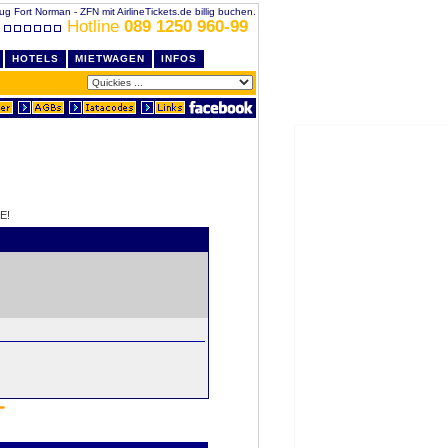
ug Fort Norman - ZFN mit AirlineTickets.de billig buchen.
Hotline
089 1250 960-99
HOTELS
MIETWAGEN
INFOS
E!