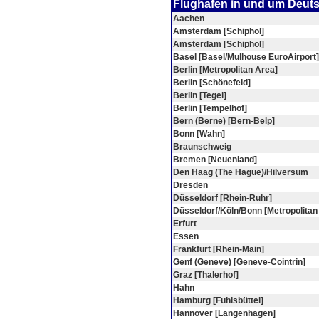
Flughafen in und um Deut
Aachen
Amsterdam [Schiphol]
Amsterdam [Schiphol]
Basel [Basel/Mulhouse EuroAirport]
Berlin [Metropolitan Area]
Berlin [Schönefeld]
Berlin [Tegel]
Berlin [Tempelhof]
Bern (Berne) [Bern-Belp]
Bonn [Wahn]
Braunschweig
Bremen [Neuenland]
Den Haag (The Hague)/Hilversum
Dresden
Düsseldorf [Rhein-Ruhr]
Düsseldorf/Köln/Bonn [Metropolitan
Erfurt
Essen
Frankfurt [Rhein-Main]
Genf (Geneve) [Geneve-Cointrin]
Graz [Thalerhof]
Hahn
Hamburg [Fuhlsbüttel]
Hannover [Langenhagen]