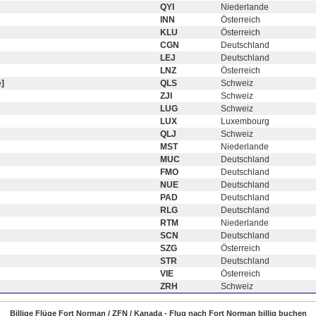
QYI
Niederlande
INN
Österreich
KLU
Österreich
CGN
Deutschland
LEJ
Deutschland
LNZ
Österreich
]
QLS
Schweiz
ZJI
Schweiz
LUG
Schweiz
LUX
Luxembourg
QLJ
Schweiz
MST
Niederlande
MUC
Deutschland
FMO
Deutschland
NUE
Deutschland
PAD
Deutschland
RLG
Deutschland
RTM
Niederlande
SCN
Deutschland
SZG
Österreich
STR
Deutschland
VIE
Österreich
ZRH
Schweiz
Billige Flüge Fort Norman / ZFN / Kanada - Flug nach Fort Norman billig buchen