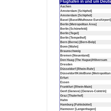
Flughafen in und um Deut
Aachen
Amsterdam [Schiphol]
Amsterdam [Schiphol]
Basel [Basel/Mulhouse EuroAirport]
Berlin [Metropolitan Area]
Berlin [Schönefeld]
Berlin [Tegel]
Berlin [Tempelhof]
Bern (Berne) [Bern-Belp]
Bonn [Wahn]
Braunschweig
Bremen [Neuenland]
Den Haag (The Hague)/Hilversum
Dresden
Düsseldorf [Rhein-Ruhr]
Düsseldorf/Köln/Bonn [Metropolitan
Erfurt
Essen
Frankfurt [Rhein-Main]
Genf (Geneve) [Geneve-Cointrin]
Graz [Thalerhof]
Hahn
Hamburg [Fuhlsbüttel]
Hannover [Langenhagen]