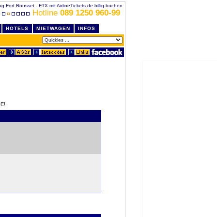
ug Fort Rousset - FTX mit AirlineTickets.de billig buchen.
Hotline
089 1250 960-99
HOTELS
MIETWAGEN
INFOS
E!