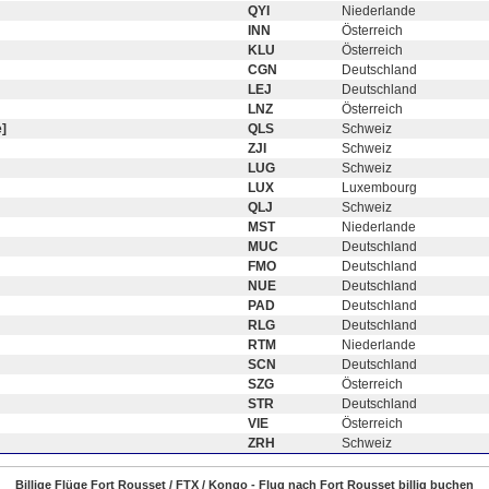
QYI
Niederlande
INN
Österreich
KLU
Österreich
CGN
Deutschland
LEJ
Deutschland
LNZ
Österreich
]
QLS
Schweiz
ZJI
Schweiz
LUG
Schweiz
LUX
Luxembourg
QLJ
Schweiz
MST
Niederlande
MUC
Deutschland
FMO
Deutschland
NUE
Deutschland
PAD
Deutschland
RLG
Deutschland
RTM
Niederlande
SCN
Deutschland
SZG
Österreich
STR
Deutschland
VIE
Österreich
ZRH
Schweiz
Billige Flüge Fort Rousset / FTX / Kongo - Flug nach Fort Rousset billig buchen