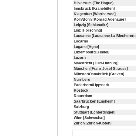
Hilversum (The Hague)
Innsbruck [Kranebitten]
Klagenfurt [Wörthersee]
Köln/Bonn [Konrad Adenauer]
Leipzig [Schkeuditz]
Linz [Horsching]
Lausanne [Lausanne-La Blecherette
Locarno
Lugano [Agno]
Luxembourg [Findel]
Luzern
Maastricht [Zuid-Limburg]
München [Franz Josef Strauss]
Münster/Osnabrück [Greven]
Nürnberg
Paderborn/Lippstadt
Rostock
Rotterdam
Saarbrücken [Ensheim]
Salzburg
Stuttgart [Echterdingen]
Wien [Schwechat]
Zürich [Zürich-Kloten]