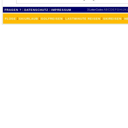
:
:
3 Letter-Codes
A
B
C
D
E
F
G
H
I
J
K
FRAGEN ?
DATENSCHUTZ
IMPRESSUM
:
:
:
:
:
FLÜGE
SKIURLAUB
GOLFREISEN
LASTMINUTE REISEN
SKIREISEN
H