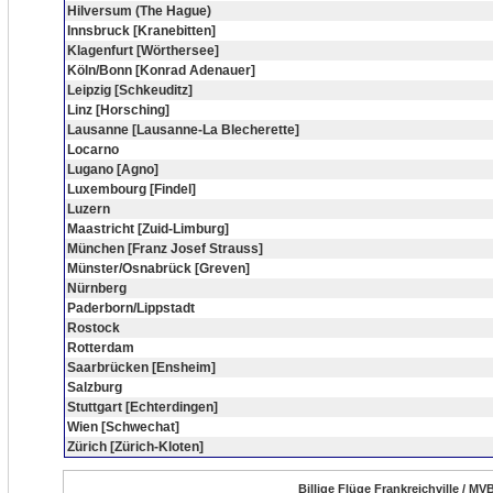
Hilversum (The Hague)
Innsbruck [Kranebitten]
Klagenfurt [Wörthersee]
Köln/Bonn [Konrad Adenauer]
Leipzig [Schkeuditz]
Linz [Horsching]
Lausanne [Lausanne-La Blecherette]
Locarno
Lugano [Agno]
Luxembourg [Findel]
Luzern
Maastricht [Zuid-Limburg]
München [Franz Josef Strauss]
Münster/Osnabrück [Greven]
Nürnberg
Paderborn/Lippstadt
Rostock
Rotterdam
Saarbrücken [Ensheim]
Salzburg
Stuttgart [Echterdingen]
Wien [Schwechat]
Zürich [Zürich-Kloten]
Billige Flüge Frankreichville / MV