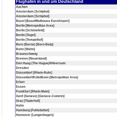
Flughafen in und um Deutschland
Aachen
Amsterdam [Schiphol]
Amsterdam [Schiphol]
Basel [Basel/Mulhouse EuroAirport]
Berlin [Metropolitan Area]
Berlin [Schönefeld]
Berlin [Tegel]
Berlin [Tempelhof]
Bern (Berne) [Bern-Belp]
Bonn [Wahn]
Braunschweig
Bremen [Neuenland]
Den Haag (The Hague)/Hilversum
Dresden
Düsseldorf [Rhein-Ruhr]
Düsseldorf/Köln/Bonn [Metropolitan Area]
Erfurt
Essen
Frankfurt [Rhein-Main]
Genf (Geneve) [Geneve-Cointrin]
Graz [Thalerhof]
Hahn
Hamburg [Fuhlsbüttel]
Hannover [Langenhagen]