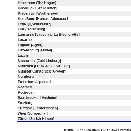
Hilversum (The Hague)
Innsbruck [Kranebitten]
Klagenfurt [Wörthersee]
Köln/Bonn [Konrad Adenauer]
Leipzig [Schkeuditz]
Linz [Horsching]
Lausanne [Lausanne-La Blecherette]
Locarno
Lugano [Agno]
Luxembourg [Findel]
Luzern
Maastricht [Zuid-Limburg]
München [Franz Josef Strauss]
Münster/Osnabrück [Greven]
Nürnberg
Paderborn/Lippstadt
Rostock
Rotterdam
Saarbrücken [Ensheim]
Salzburg
Stuttgart [Echterdingen]
Wien [Schwechat]
Zürich [Zürich-Kloten]
Billige Flüge Frederick / FDR / USA / Verei