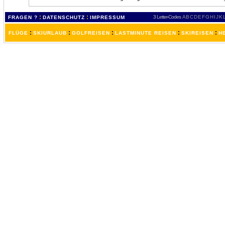
:
:
3 Letter-Codes
A
B
C
D
E
F
G
H
I
J
K
FRAGEN ?
DATENSCHUTZ
IMPRESSUM
:
:
:
:
:
FLÜGE
SKIURLAUB
GOLFREISEN
LASTMINUTE REISEN
SKIREISEN
H