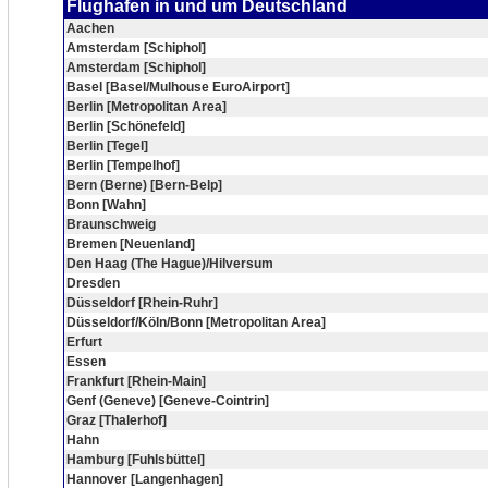
Flughafen in und um Deutschland
Aachen
Amsterdam [Schiphol]
Amsterdam [Schiphol]
Basel [Basel/Mulhouse EuroAirport]
Berlin [Metropolitan Area]
Berlin [Schönefeld]
Berlin [Tegel]
Berlin [Tempelhof]
Bern (Berne) [Bern-Belp]
Bonn [Wahn]
Braunschweig
Bremen [Neuenland]
Den Haag (The Hague)/Hilversum
Dresden
Düsseldorf [Rhein-Ruhr]
Düsseldorf/Köln/Bonn [Metropolitan Area]
Erfurt
Essen
Frankfurt [Rhein-Main]
Genf (Geneve) [Geneve-Cointrin]
Graz [Thalerhof]
Hahn
Hamburg [Fuhlsbüttel]
Hannover [Langenhagen]