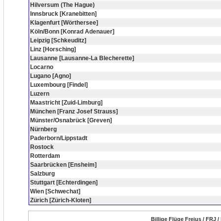
Hilversum (The Hague)
Innsbruck [Kranebitten]
Klagenfurt [Wörthersee]
Köln/Bonn [Konrad Adenauer]
Leipzig [Schkeuditz]
Linz [Horsching]
Lausanne [Lausanne-La Blecherette]
Locarno
Lugano [Agno]
Luxembourg [Findel]
Luzern
Maastricht [Zuid-Limburg]
München [Franz Josef Strauss]
Münster/Osnabrück [Greven]
Nürnberg
Paderborn/Lippstadt
Rostock
Rotterdam
Saarbrücken [Ensheim]
Salzburg
Stuttgart [Echterdingen]
Wien [Schwechat]
Zürich [Zürich-Kloten]
Billige Flüge Frejus / FRJ 