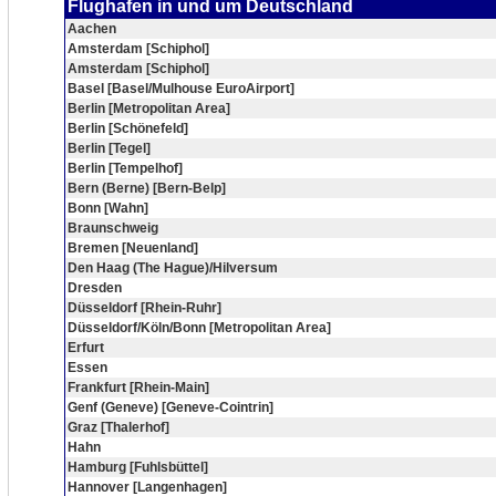
Flughafen in und um Deutschland
Aachen
Amsterdam [Schiphol]
Amsterdam [Schiphol]
Basel [Basel/Mulhouse EuroAirport]
Berlin [Metropolitan Area]
Berlin [Schönefeld]
Berlin [Tegel]
Berlin [Tempelhof]
Bern (Berne) [Bern-Belp]
Bonn [Wahn]
Braunschweig
Bremen [Neuenland]
Den Haag (The Hague)/Hilversum
Dresden
Düsseldorf [Rhein-Ruhr]
Düsseldorf/Köln/Bonn [Metropolitan Area]
Erfurt
Essen
Frankfurt [Rhein-Main]
Genf (Geneve) [Geneve-Cointrin]
Graz [Thalerhof]
Hahn
Hamburg [Fuhlsbüttel]
Hannover [Langenhagen]