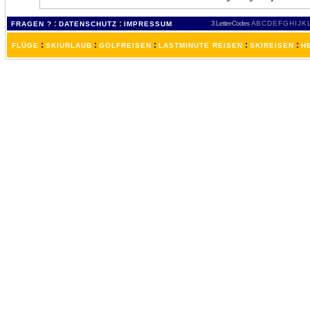
:
:
3 Letter-Codes
A
B
C
D
E
F
G
H
I
J
K
FRAGEN ?
DATENSCHUTZ
IMPRESSUM
:
:
:
:
:
FLÜGE
SKIURLAUB
GOLFREISEN
LASTMINUTE REISEN
SKIREISEN
H