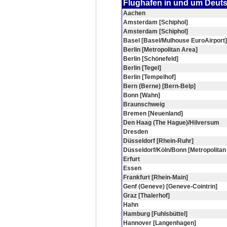
Flughafen in und um Deut
Aachen
Amsterdam [Schiphol]
Amsterdam [Schiphol]
Basel [Basel/Mulhouse EuroAirport]
Berlin [Metropolitan Area]
Berlin [Schönefeld]
Berlin [Tegel]
Berlin [Tempelhof]
Bern (Berne) [Bern-Belp]
Bonn [Wahn]
Braunschweig
Bremen [Neuenland]
Den Haag (The Hague)/Hilversum
Dresden
Düsseldorf [Rhein-Ruhr]
Düsseldorf/Köln/Bonn [Metropolitan
Erfurt
Essen
Frankfurt [Rhein-Main]
Genf (Geneve) [Geneve-Cointrin]
Graz [Thalerhof]
Hahn
Hamburg [Fuhlsbüttel]
Hannover [Langenhagen]