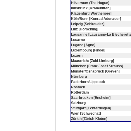
Hilversum (The Hague)
Innsbruck [Kranebitten]
Klagenfurt [Wörthersee]
Köln/Bonn [Konrad Adenauer]
Leipzig [Schkeuditz]
Linz [Horsching]
Lausanne [Lausanne-La Blecherette
Locarno
Lugano [Agno]
Luxembourg [Findel]
Luzern
Maastricht [Zuid-Limburg]
München [Franz Josef Strauss]
Münster/Osnabrück [Greven]
Nürnberg
Paderborn/Lippstadt
Rostock
Rotterdam
Saarbrücken [Ensheim]
Salzburg
Stuttgart [Echterdingen]
Wien [Schwechat]
Zürich [Zürich-Kloten]