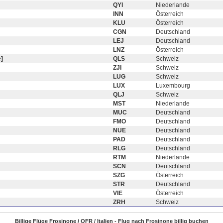
QYI
Niederlande
INN
Österreich
KLU
Österreich
CGN
Deutschland
LEJ
Deutschland
LNZ
Österreich
]
QLS
Schweiz
ZJI
Schweiz
LUG
Schweiz
LUX
Luxembourg
QLJ
Schweiz
MST
Niederlande
MUC
Deutschland
FMO
Deutschland
NUE
Deutschland
PAD
Deutschland
RLG
Deutschland
RTM
Niederlande
SCN
Deutschland
SZG
Österreich
STR
Deutschland
VIE
Österreich
ZRH
Schweiz
Billige Flüge Frosinone / QFR / Italien - Flug nach Frosinone billig buchen