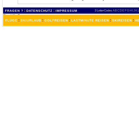
:
:
3 Letter-Codes
A
B
C
D
E
F
G
H
I
J
K
FRAGEN ?
DATENSCHUTZ
IMPRESSUM
:
:
:
:
:
FLÜGE
SKIURLAUB
GOLFREISEN
LASTMINUTE REISEN
SKIREISEN
H