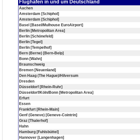
Flughafen in und um Deutschland
Aachen
Amsterdam [Schiphol]
Amsterdam [Schiphol]
Basel [Basel/Mulhouse EuroAirport]
Berlin [Metropolitan Area]
Berlin [Schönefeld]
Berlin [Tegel]
Berlin [Tempelhof]
Bern (Berne) [Bern-Belp]
Bonn [Wahn]
Braunschweig
Bremen [Neuenland]
Den Haag (The Hague)/Hilversum
Dresden
Düsseldorf [Rhein-Ruhr]
Düsseldorf/Köln/Bonn [Metropolitan Area]
Erfurt
Essen
Frankfurt [Rhein-Main]
Genf (Geneve) [Geneve-Cointrin]
Graz [Thalerhof]
Hahn
Hamburg [Fuhlsbüttel]
Hannover [Langenhagen]