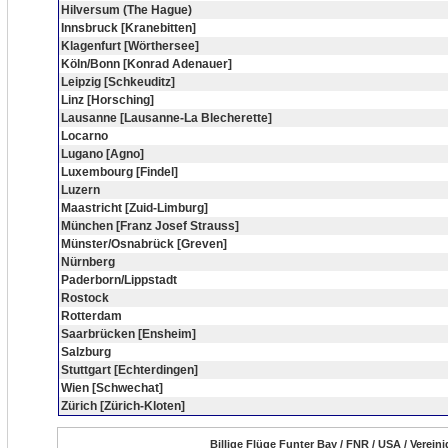
Hilversum (The Hague)
Innsbruck [Kranebitten]
Klagenfurt [Wörthersee]
Köln/Bonn [Konrad Adenauer]
Leipzig [Schkeuditz]
Linz [Horsching]
Lausanne [Lausanne-La Blecherette]
Locarno
Lugano [Agno]
Luxembourg [Findel]
Luzern
Maastricht [Zuid-Limburg]
München [Franz Josef Strauss]
Münster/Osnabrück [Greven]
Nürnberg
Paderborn/Lippstadt
Rostock
Rotterdam
Saarbrücken [Ensheim]
Salzburg
Stuttgart [Echterdingen]
Wien [Schwechat]
Zürich [Zürich-Kloten]
Billige Flüge Funter Bay / FNR / USA / Verein