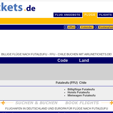
FLÜGE
FLUG ANGEBOTE
FLIGHTS
BILLIGE FLÜGE NACH FUTALEUFU - FFU - CHILE BUCHEN MIT AIRLINETICKETS.DE!
Code
Land
Futaleufu (FFU)
Chile
Billigflüge Futaleufu
Hotels Futaleufu
Mietwagen Futaleufu
FLUGHAFEN IN DEUTSCHLAND UND EUROPA FÜR FLÜGE NACH FUTALEUFU