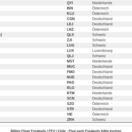
QYI
Niederlande
INN
Österreich
KLU
Österreich
CGN
Deutschland
LEJ
Deutschland
LNZ
Österreich
]
QLS
Schweiz
ZJI
Schweiz
LUG
Schweiz
LUX
Luxembourg
QLJ
Schweiz
MST
Niederlande
MUC
Deutschland
FMO
Deutschland
NUE
Deutschland
PAD
Deutschland
RLG
Deutschland
RTM
Niederlande
SCN
Deutschland
SZG
Österreich
STR
Deutschland
VIE
Österreich
ZRH
Schweiz
Billige Flüge Futaleufu / FFU / Chile - Flug nach Futaleufu billig buchen