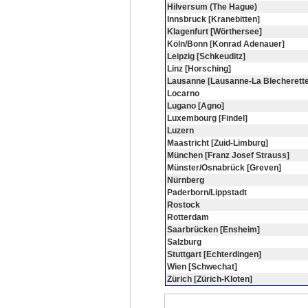
Hilversum (The Hague)
Innsbruck [Kranebitten]
Klagenfurt [Wörthersee]
Köln/Bonn [Konrad Adenauer]
Leipzig [Schkeuditz]
Linz [Horsching]
Lausanne [Lausanne-La Blecherette
Locarno
Lugano [Agno]
Luxembourg [Findel]
Luzern
Maastricht [Zuid-Limburg]
München [Franz Josef Strauss]
Münster/Osnabrück [Greven]
Nürnberg
Paderborn/Lippstadt
Rostock
Rotterdam
Saarbrücken [Ensheim]
Salzburg
Stuttgart [Echterdingen]
Wien [Schwechat]
Zürich [Zürich-Kloten]