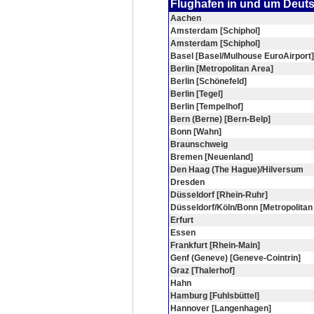
Flughafen in und um Deut
Aachen
Amsterdam [Schiphol]
Amsterdam [Schiphol]
Basel [Basel/Mulhouse EuroAirport]
Berlin [Metropolitan Area]
Berlin [Schönefeld]
Berlin [Tegel]
Berlin [Tempelhof]
Bern (Berne) [Bern-Belp]
Bonn [Wahn]
Braunschweig
Bremen [Neuenland]
Den Haag (The Hague)/Hilversum
Dresden
Düsseldorf [Rhein-Ruhr]
Düsseldorf/Köln/Bonn [Metropolitan
Erfurt
Essen
Frankfurt [Rhein-Main]
Genf (Geneve) [Geneve-Cointrin]
Graz [Thalerhof]
Hahn
Hamburg [Fuhlsbüttel]
Hannover [Langenhagen]