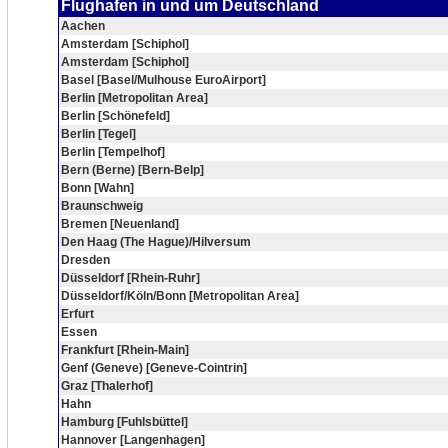
Flughafen in und um Deutschland
Aachen
Amsterdam [Schiphol]
Amsterdam [Schiphol]
Basel [Basel/Mulhouse EuroAirport]
Berlin [Metropolitan Area]
Berlin [Schönefeld]
Berlin [Tegel]
Berlin [Tempelhof]
Bern (Berne) [Bern-Belp]
Bonn [Wahn]
Braunschweig
Bremen [Neuenland]
Den Haag (The Hague)/Hilversum
Dresden
Düsseldorf [Rhein-Ruhr]
Düsseldorf/Köln/Bonn [Metropolitan Area]
Erfurt
Essen
Frankfurt [Rhein-Main]
Genf (Geneve) [Geneve-Cointrin]
Graz [Thalerhof]
Hahn
Hamburg [Fuhlsbüttel]
Hannover [Langenhagen]