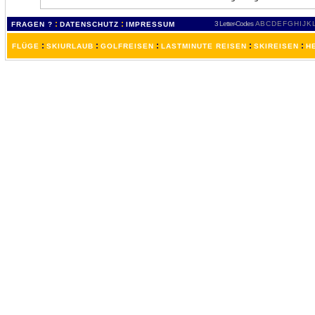
:
:
3 Letter-Codes
A
B
C
D
E
F
G
H
I
J
K
FRAGEN ?
DATENSCHUTZ
IMPRESSUM
:
:
:
:
:
FLÜGE
SKIURLAUB
GOLFREISEN
LASTMINUTE REISEN
SKIREISEN
H