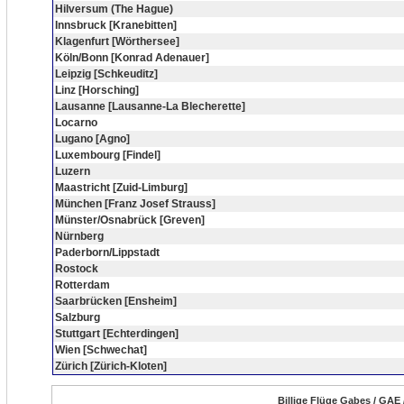
Hilversum (The Hague)
Innsbruck [Kranebitten]
Klagenfurt [Wörthersee]
Köln/Bonn [Konrad Adenauer]
Leipzig [Schkeuditz]
Linz [Horsching]
Lausanne [Lausanne-La Blecherette]
Locarno
Lugano [Agno]
Luxembourg [Findel]
Luzern
Maastricht [Zuid-Limburg]
München [Franz Josef Strauss]
Münster/Osnabrück [Greven]
Nürnberg
Paderborn/Lippstadt
Rostock
Rotterdam
Saarbrücken [Ensheim]
Salzburg
Stuttgart [Echterdingen]
Wien [Schwechat]
Zürich [Zürich-Kloten]
Billige Flüge Gabes / GAE 