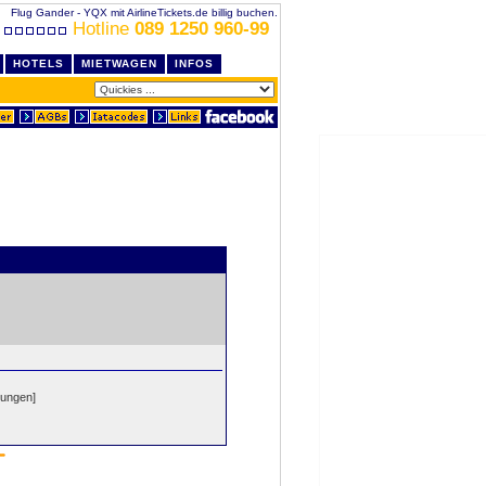
Flug Gander - YQX mit AirlineTickets.de billig buchen.
Hotline
089 1250 960-99
HOTELS
MIETWAGEN
INFOS
dungen]