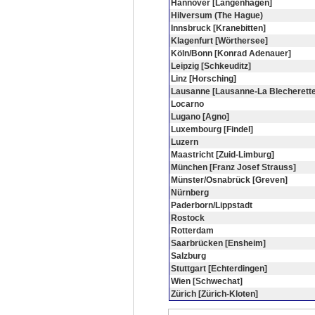
Hannover [Langenhagen]
Hilversum (The Hague)
Innsbruck [Kranebitten]
Klagenfurt [Wörthersee]
Köln/Bonn [Konrad Adenauer]
Leipzig [Schkeuditz]
Linz [Horsching]
Lausanne [Lausanne-La Blecherette
Locarno
Lugano [Agno]
Luxembourg [Findel]
Luzern
Maastricht [Zuid-Limburg]
München [Franz Josef Strauss]
Münster/Osnabrück [Greven]
Nürnberg
Paderborn/Lippstadt
Rostock
Rotterdam
Saarbrücken [Ensheim]
Salzburg
Stuttgart [Echterdingen]
Wien [Schwechat]
Zürich [Zürich-Kloten]