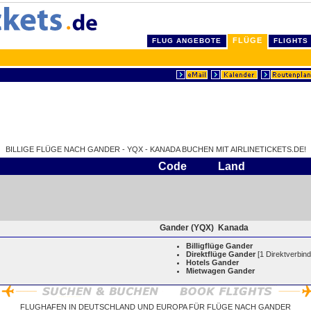
FLÜGE
FLUG ANGEBOTE
FLIGHTS
BILLIGE FLÜGE NACH GANDER - YQX - KANADA BUCHEN MIT AIRLINETICKETS.DE!
Code
Land
Gander (YQX)
Kanada
Billigflüge Gander
Direktflüge Gander
[1 Direktverbin
Hotels Gander
Mietwagen Gander
FLUGHAFEN IN DEUTSCHLAND UND EUROPA FÜR FLÜGE NACH GANDER