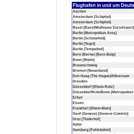
Flughafen in und um Deut
Aachen
Amsterdam [Schiphol]
Amsterdam [Schiphol]
Basel [Basel/Mulhouse EuroAirport]
Berlin [Metropolitan Area]
Berlin [Schönefeld]
Berlin [Tegel]
Berlin [Tempelhof]
Bern (Berne) [Bern-Belp]
Bonn [Wahn]
Braunschweig
Bremen [Neuenland]
Den Haag (The Hague)/Hilversum
Dresden
Düsseldorf [Rhein-Ruhr]
Düsseldorf/Köln/Bonn [Metropolitan
Erfurt
Essen
Frankfurt [Rhein-Main]
Genf (Geneve) [Geneve-Cointrin]
Graz [Thalerhof]
Hahn
Hamburg [Fuhlsbüttel]