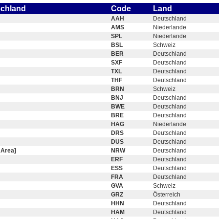
schland
Code
Land
AAH
Deutschland
AMS
Niederlande
SPL
Niederlande
BSL
Schweiz
BER
Deutschland
SXF
Deutschland
TXL
Deutschland
THF
Deutschland
BRN
Schweiz
BNJ
Deutschland
BWE
Deutschland
BRE
Deutschland
HAG
Niederlande
DRS
Deutschland
DUS
Deutschland
 Area]
NRW
Deutschland
ERF
Deutschland
ESS
Deutschland
FRA
Deutschland
GVA
Schweiz
GRZ
Österreich
HHN
Deutschland
HAM
Deutschland