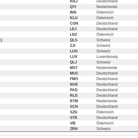
HAJ
Deutschland
QYI
Niederlande
INN
Österreich
KLU
Österreich
CGN
Deutschland
LEJ
Deutschland
LNZ
Österreich
]
QLS
Schweiz
ZJI
Schweiz
LUG
Schweiz
LUX
Luxembourg
QLJ
Schweiz
MST
Niederlande
MUC
Deutschland
FMO
Deutschland
NUE
Deutschland
PAD
Deutschland
RLG
Deutschland
RTM
Niederlande
SCN
Deutschland
SZG
Österreich
STR
Deutschland
VIE
Österreich
ZRH
Schweiz