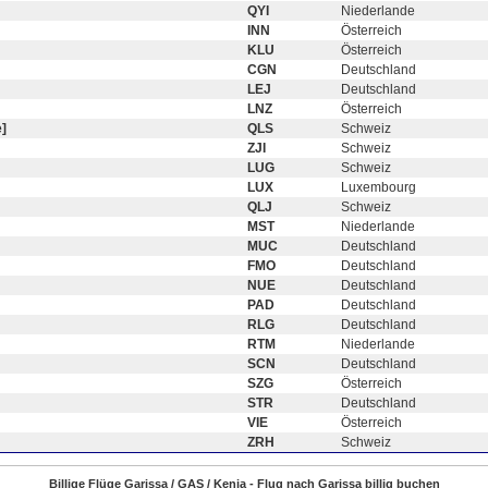
QYI
Niederlande
INN
Österreich
KLU
Österreich
CGN
Deutschland
LEJ
Deutschland
LNZ
Österreich
]
QLS
Schweiz
ZJI
Schweiz
LUG
Schweiz
LUX
Luxembourg
QLJ
Schweiz
MST
Niederlande
MUC
Deutschland
FMO
Deutschland
NUE
Deutschland
PAD
Deutschland
RLG
Deutschland
RTM
Niederlande
SCN
Deutschland
SZG
Österreich
STR
Deutschland
VIE
Österreich
ZRH
Schweiz
Billige Flüge Garissa / GAS / Kenia - Flug nach Garissa billig buchen