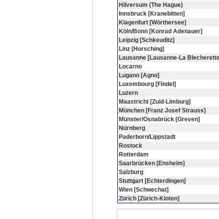
Hilversum (The Hague)
Innsbruck [Kranebitten]
Klagenfurt [Wörthersee]
Köln/Bonn [Konrad Adenauer]
Leipzig [Schkeuditz]
Linz [Horsching]
Lausanne [Lausanne-La Blecherette
Locarno
Lugano [Agno]
Luxembourg [Findel]
Luzern
Maastricht [Zuid-Limburg]
München [Franz Josef Strauss]
Münster/Osnabrück [Greven]
Nürnberg
Paderborn/Lippstadt
Rostock
Rotterdam
Saarbrücken [Ensheim]
Salzburg
Stuttgart [Echterdingen]
Wien [Schwechat]
Zürich [Zürich-Kloten]