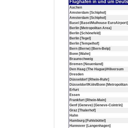
Flughafen in und um Deut
Aachen
Amsterdam [Schiphol]
Amsterdam [Schiphol]
Basel [Basel/Mulhouse EuroAirport]
Berlin [Metropolitan Area]
Berlin [Schönefeld]
Berlin [Tegel]
Berlin [Tempelhof]
Bern (Berne) [Bern-Belp]
Bonn [Wahn]
Braunschweig
Bremen [Neuenland]
Den Haag (The Hague)/Hilversum
Dresden
Düsseldorf [Rhein-Ruhr]
Düsseldorf/Köln/Bonn [Metropolitan
Erfurt
Essen
Frankfurt [Rhein-Main]
Genf (Geneve) [Geneve-Cointrin]
Graz [Thalerhof]
Hahn
Hamburg [Fuhlsbüttel]
Hannover [Langenhagen]