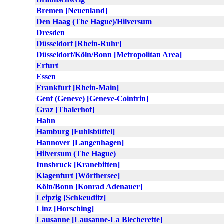
Bremen [Neuenland]
Den Haag (The Hague)/Hilversum
Dresden
Düsseldorf [Rhein-Ruhr]
Düsseldorf/Köln/Bonn [Metropolitan Area]
Erfurt
Essen
Frankfurt [Rhein-Main]
Genf (Geneve) [Geneve-Cointrin]
Graz [Thalerhof]
Hahn
Hamburg [Fuhlsbüttel]
Hannover [Langenhagen]
Hilversum (The Hague)
Innsbruck [Kranebitten]
Klagenfurt [Wörthersee]
Köln/Bonn [Konrad Adenauer]
Leipzig [Schkeuditz]
Linz [Horsching]
Lausanne [Lausanne-La Blecherette]