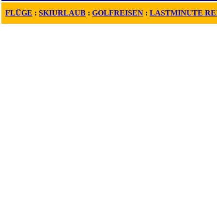
FLÜGE
:
SKIURLAUB
:
GOLFREISEN
:
LASTMINUTE RE