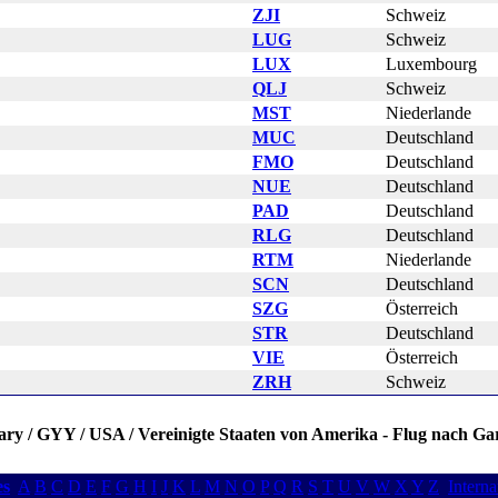
ZJI
Schweiz
LUG
Schweiz
LUX
Luxembourg
QLJ
Schweiz
MST
Niederlande
MUC
Deutschland
FMO
Deutschland
NUE
Deutschland
PAD
Deutschland
RLG
Deutschland
RTM
Niederlande
SCN
Deutschland
SZG
Österreich
STR
Deutschland
VIE
Österreich
ZRH
Schweiz
Gary / GYY / USA / Vereinigte Staaten von Amerika - Flug nach Gar
es
A
B
C
D
E
F
G
H
I
J
K
L
M
N
O
P
Q
R
S
T
U
V
W
X
Y
Z
Interna