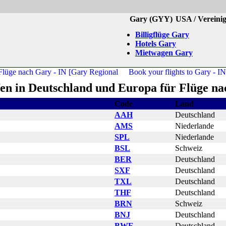
Gary (GYY)
USA / Vereini
Billigflüge Gary
Hotels Gary
Mietwagen Gary
en in Deutschland und Europa für Flüge n
Code
Land
AAH
Deutschland
AMS
Niederlande
SPL
Niederlande
BSL
Schweiz
BER
Deutschland
SXF
Deutschland
TXL
Deutschland
THF
Deutschland
BRN
Schweiz
BNJ
Deutschland
BWE
Deutschland