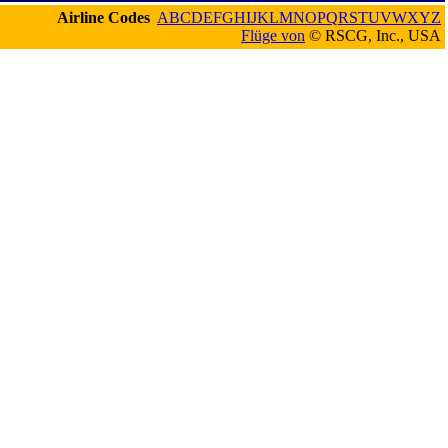
Airline Codes
A
B
C
D
E
F
G
H
I
J
K
L
M
N
O
P
Q
R
S
T
U
V
W
X
Y
Z
Flüge von
© RSCG, Inc., USA