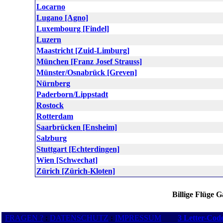
Locarno
Lugano [Agno]
Luxembourg [Findel]
Luzern
Maastricht [Zuid-Limburg]
München [Franz Josef Strauss]
Münster/Osnabrück [Greven]
Nürnberg
Paderborn/Lippstadt
Rostock
Rotterdam
Saarbrücken [Ensheim]
Salzburg
Stuttgart [Echterdingen]
Wien [Schwechat]
Zürich [Zürich-Kloten]
Billige Flüge 
FRAGEN ?
:
DATENSCHUTZ
:
IMPRESSUM
3 Letter-Cod