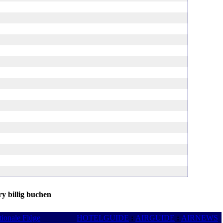
y billig buchen
tionale Flüge
HOTELGUIDE
:
AIRGUIDE
:
AIRNEWS