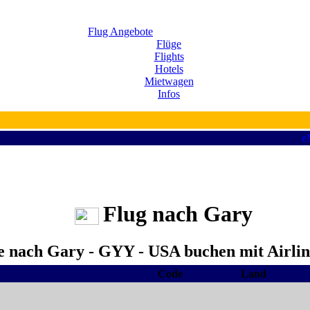
Flug Angebote
Flüge
Flights
Hotels
Mietwagen
Infos
Flug nach Gary
ge nach Gary - GYY - USA buchen mit Airlin
Code
Land