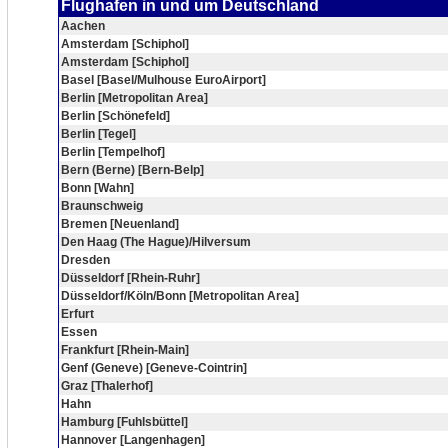
Flughafen in und um Deutschland
Aachen
Amsterdam [Schiphol]
Amsterdam [Schiphol]
Basel [Basel/Mulhouse EuroAirport]
Berlin [Metropolitan Area]
Berlin [Schönefeld]
Berlin [Tegel]
Berlin [Tempelhof]
Bern (Berne) [Bern-Belp]
Bonn [Wahn]
Braunschweig
Bremen [Neuenland]
Den Haag (The Hague)/Hilversum
Dresden
Düsseldorf [Rhein-Ruhr]
Düsseldorf/Köln/Bonn [Metropolitan Area]
Erfurt
Essen
Frankfurt [Rhein-Main]
Genf (Geneve) [Geneve-Cointrin]
Graz [Thalerhof]
Hahn
Hamburg [Fuhlsbüttel]
Hannover [Langenhagen]