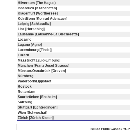
Hilversum (The Hague)
Innsbruck [Kranebitten]
Klagenfurt [Wörthersee]
Köln/Bonn [Konrad Adenauer]
Leipzig [Schkeuditz]
Linz [Horsching]
Lausanne [Lausanne-La Blecherette]
Locarno
Lugano [Agno]
Luxembourg [Findel]
Luzern
Maastricht [Zuid-Limburg]
München [Franz Josef Strauss]
Münster/Osnabrück [Greven]
Nürnberg
Paderborn/Lippstadt
Rostock
Rotterdam
Saarbrücken [Ensheim]
Salzburg
Stuttgart [Echterdingen]
Wien [Schwechat]
Zürich [Zürich-Kloten]
Billige Flüge Gaspe / YGP