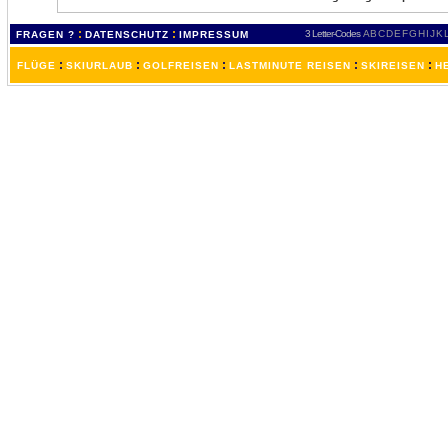
:
:
3 Letter-Codes
A
B
C
D
E
F
G
H
I
J
K
FRAGEN ?
DATENSCHUTZ
IMPRESSUM
:
:
:
:
:
FLÜGE
SKIURLAUB
GOLFREISEN
LASTMINUTE REISEN
SKIREISEN
H