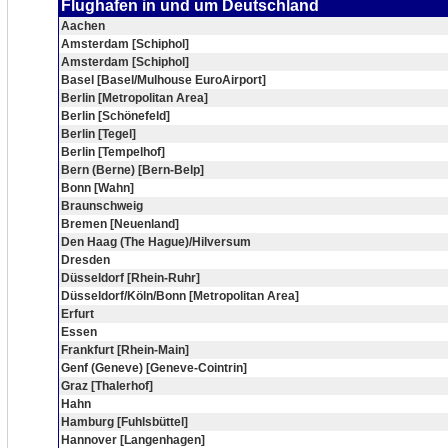
Flughafen in und um Deutschland
Aachen
Amsterdam [Schiphol]
Amsterdam [Schiphol]
Basel [Basel/Mulhouse EuroAirport]
Berlin [Metropolitan Area]
Berlin [Schönefeld]
Berlin [Tegel]
Berlin [Tempelhof]
Bern (Berne) [Bern-Belp]
Bonn [Wahn]
Braunschweig
Bremen [Neuenland]
Den Haag (The Hague)/Hilversum
Dresden
Düsseldorf [Rhein-Ruhr]
Düsseldorf/Köln/Bonn [Metropolitan Area]
Erfurt
Essen
Frankfurt [Rhein-Main]
Genf (Geneve) [Geneve-Cointrin]
Graz [Thalerhof]
Hahn
Hamburg [Fuhlsbüttel]
Hannover [Langenhagen]