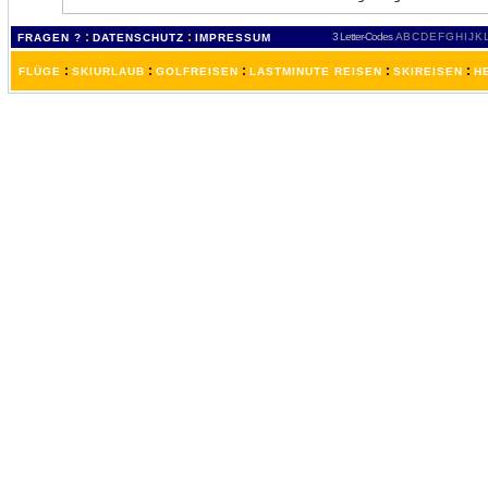
:
:
3 Letter-Codes
A
B
C
D
E
F
G
H
I
J
K
FRAGEN ?
DATENSCHUTZ
IMPRESSUM
:
:
:
:
:
FLÜGE
SKIURLAUB
GOLFREISEN
LASTMINUTE REISEN
SKIREISEN
H