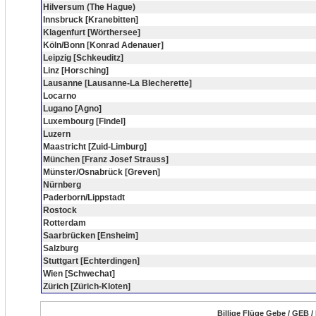
Hilversum (The Hague)
Innsbruck [Kranebitten]
Klagenfurt [Wörthersee]
Köln/Bonn [Konrad Adenauer]
Leipzig [Schkeuditz]
Linz [Horsching]
Lausanne [Lausanne-La Blecherette]
Locarno
Lugano [Agno]
Luxembourg [Findel]
Luzern
Maastricht [Zuid-Limburg]
München [Franz Josef Strauss]
Münster/Osnabrück [Greven]
Nürnberg
Paderborn/Lippstadt
Rostock
Rotterdam
Saarbrücken [Ensheim]
Salzburg
Stuttgart [Echterdingen]
Wien [Schwechat]
Zürich [Zürich-Kloten]
Billige Flüge Gebe / GEB /