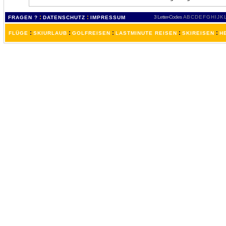
:
:
3 Letter-Codes
A
B
C
D
E
F
G
H
I
J
K
FRAGEN ?
DATENSCHUTZ
IMPRESSUM
:
:
:
:
:
FLÜGE
SKIURLAUB
GOLFREISEN
LASTMINUTE REISEN
SKIREISEN
H