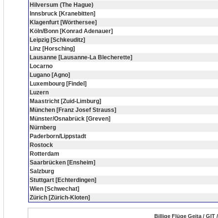
Hilversum (The Hague)
Innsbruck [Kranebitten]
Klagenfurt [Wörthersee]
Köln/Bonn [Konrad Adenauer]
Leipzig [Schkeuditz]
Linz [Horsching]
Lausanne [Lausanne-La Blecherette]
Locarno
Lugano [Agno]
Luxembourg [Findel]
Luzern
Maastricht [Zuid-Limburg]
München [Franz Josef Strauss]
Münster/Osnabrück [Greven]
Nürnberg
Paderborn/Lippstadt
Rostock
Rotterdam
Saarbrücken [Ensheim]
Salzburg
Stuttgart [Echterdingen]
Wien [Schwechat]
Zürich [Zürich-Kloten]
Billige Flüge Geita / GIT