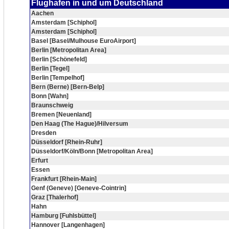
Flughafen in und um Deutschland
Aachen
Amsterdam [Schiphol]
Amsterdam [Schiphol]
Basel [Basel/Mulhouse EuroAirport]
Berlin [Metropolitan Area]
Berlin [Schönefeld]
Berlin [Tegel]
Berlin [Tempelhof]
Bern (Berne) [Bern-Belp]
Bonn [Wahn]
Braunschweig
Bremen [Neuenland]
Den Haag (The Hague)/Hilversum
Dresden
Düsseldorf [Rhein-Ruhr]
Düsseldorf/Köln/Bonn [Metropolitan Area]
Erfurt
Essen
Frankfurt [Rhein-Main]
Genf (Geneve) [Geneve-Cointrin]
Graz [Thalerhof]
Hahn
Hamburg [Fuhlsbüttel]
Hannover [Langenhagen]