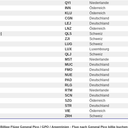
QYI
Niederlande
INN
Österreich
KLU
Österreich
CGN
Deutschland
LEJ
Deutschland
LNZ
Österreich
]
QLS
Schweiz
ZJI
Schweiz
LUG
Schweiz
LUX
Luxembourg
QLJ
Schweiz
MST
Niederlande
MUC
Deutschland
FMO
Deutschland
NUE
Deutschland
PAD
Deutschland
RLG
Deutschland
RTM
Niederlande
SCN
Deutschland
SZG
Österreich
STR
Deutschland
VIE
Österreich
ZRH
Schweiz
Billige Flüge General Pico / GPO / Argentinien - Flug nach General Pico billig buchen