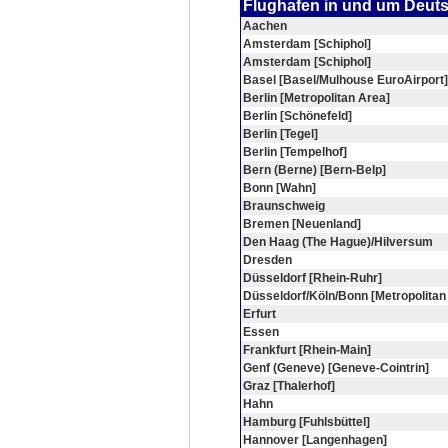
Flughafen in und um Deut
Aachen
Amsterdam [Schiphol]
Amsterdam [Schiphol]
Basel [Basel/Mulhouse EuroAirport]
Berlin [Metropolitan Area]
Berlin [Schönefeld]
Berlin [Tegel]
Berlin [Tempelhof]
Bern (Berne) [Bern-Belp]
Bonn [Wahn]
Braunschweig
Bremen [Neuenland]
Den Haag (The Hague)/Hilversum
Dresden
Düsseldorf [Rhein-Ruhr]
Düsseldorf/Köln/Bonn [Metropolitan
Erfurt
Essen
Frankfurt [Rhein-Main]
Genf (Geneve) [Geneve-Cointrin]
Graz [Thalerhof]
Hahn
Hamburg [Fuhlsbüttel]
Hannover [Langenhagen]