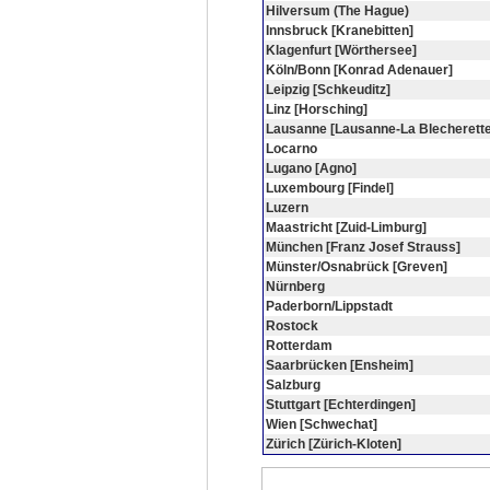
Hilversum (The Hague)
Innsbruck [Kranebitten]
Klagenfurt [Wörthersee]
Köln/Bonn [Konrad Adenauer]
Leipzig [Schkeuditz]
Linz [Horsching]
Lausanne [Lausanne-La Blecherette
Locarno
Lugano [Agno]
Luxembourg [Findel]
Luzern
Maastricht [Zuid-Limburg]
München [Franz Josef Strauss]
Münster/Osnabrück [Greven]
Nürnberg
Paderborn/Lippstadt
Rostock
Rotterdam
Saarbrücken [Ensheim]
Salzburg
Stuttgart [Echterdingen]
Wien [Schwechat]
Zürich [Zürich-Kloten]