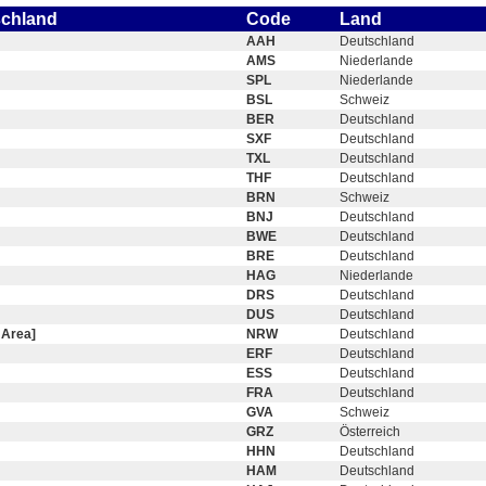
schland
Code
Land
AAH
Deutschland
AMS
Niederlande
SPL
Niederlande
BSL
Schweiz
BER
Deutschland
SXF
Deutschland
TXL
Deutschland
THF
Deutschland
BRN
Schweiz
BNJ
Deutschland
BWE
Deutschland
BRE
Deutschland
HAG
Niederlande
DRS
Deutschland
DUS
Deutschland
 Area]
NRW
Deutschland
ERF
Deutschland
ESS
Deutschland
FRA
Deutschland
GVA
Schweiz
GRZ
Österreich
HHN
Deutschland
HAM
Deutschland