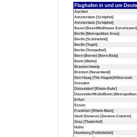
Flughafen in und um Deut
Aachen
Amsterdam [Schiphol]
Amsterdam [Schiphol]
Basel [Basel/Mulhouse EuroAirport]
Berlin [Metropolitan Area]
Berlin [Schönefeld]
Berlin [Tegel]
Berlin [Tempelhof]
Bern (Berne) [Bern-Belp]
Bonn [Wahn]
Braunschweig
Bremen [Neuenland]
Den Haag (The Hague)/Hilversum
Dresden
Düsseldorf [Rhein-Ruhr]
Düsseldorf/Köln/Bonn [Metropolitan
Erfurt
Essen
Frankfurt [Rhein-Main]
Genf (Geneve) [Geneve-Cointrin]
Graz [Thalerhof]
Hahn
Hamburg [Fuhlsbüttel]