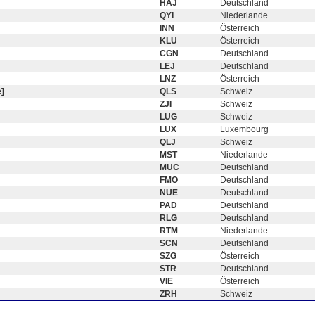
HAJ
Deutschland
QYI
Niederlande
INN
Österreich
KLU
Österreich
CGN
Deutschland
LEJ
Deutschland
LNZ
Österreich
]
QLS
Schweiz
ZJI
Schweiz
LUG
Schweiz
LUX
Luxembourg
QLJ
Schweiz
MST
Niederlande
MUC
Deutschland
FMO
Deutschland
NUE
Deutschland
PAD
Deutschland
RLG
Deutschland
RTM
Niederlande
SCN
Deutschland
SZG
Österreich
STR
Deutschland
VIE
Österreich
ZRH
Schweiz