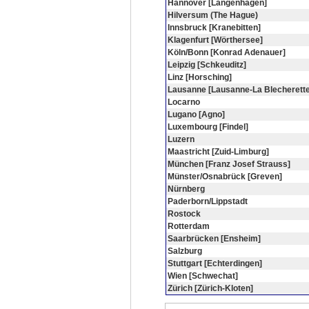
Hannover [Langenhagen]
Hilversum (The Hague)
Innsbruck [Kranebitten]
Klagenfurt [Wörthersee]
Köln/Bonn [Konrad Adenauer]
Leipzig [Schkeuditz]
Linz [Horsching]
Lausanne [Lausanne-La Blecherette
Locarno
Lugano [Agno]
Luxembourg [Findel]
Luzern
Maastricht [Zuid-Limburg]
München [Franz Josef Strauss]
Münster/Osnabrück [Greven]
Nürnberg
Paderborn/Lippstadt
Rostock
Rotterdam
Saarbrücken [Ensheim]
Salzburg
Stuttgart [Echterdingen]
Wien [Schwechat]
Zürich [Zürich-Kloten]