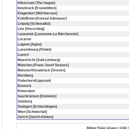
Hilversum (The Hague)
Innsbruck [Kranebitten]
Klagenfurt [Wörthersee]
Köln/Bonn [Konrad Adenauer]
Leipzig [Schkeuditz]
Linz [Horsching]
Lausanne [Lausanne-La Blecherette]
Locarno
Lugano [Agno]
Luxembourg [Findel]
Luzern
Maastricht [Zuid-Limburg]
München [Franz Josef Strauss]
Münster/Osnabrück [Greven]
Nürnberg
Paderborn/Lippstadt
Rostock
Rotterdam
Saarbrücken [Ensheim]
Salzburg
Stuttgart [Echterdingen]
Wien [Schwechat]
Zürich [Zürich-Kloten]
Billige Flüge Ghanzi / GNZ 