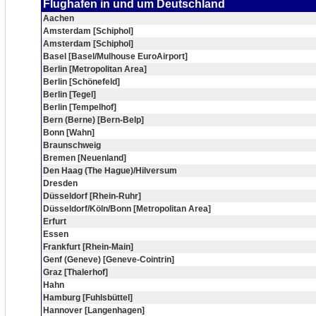
Flughafen in und um Deutschland
Aachen
Amsterdam [Schiphol]
Amsterdam [Schiphol]
Basel [Basel/Mulhouse EuroAirport]
Berlin [Metropolitan Area]
Berlin [Schönefeld]
Berlin [Tegel]
Berlin [Tempelhof]
Bern (Berne) [Bern-Belp]
Bonn [Wahn]
Braunschweig
Bremen [Neuenland]
Den Haag (The Hague)/Hilversum
Dresden
Düsseldorf [Rhein-Ruhr]
Düsseldorf/Köln/Bonn [Metropolitan Area]
Erfurt
Essen
Frankfurt [Rhein-Main]
Genf (Geneve) [Geneve-Cointrin]
Graz [Thalerhof]
Hahn
Hamburg [Fuhlsbüttel]
Hannover [Langenhagen]