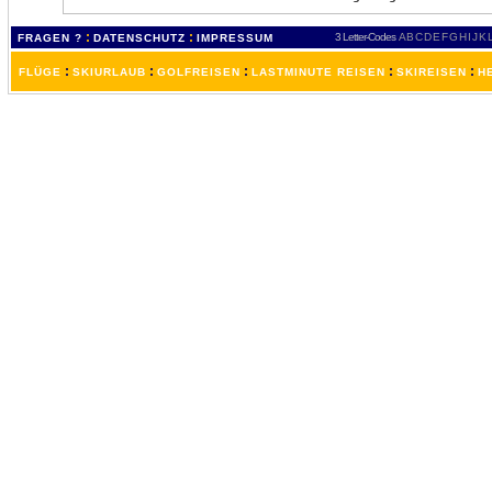
:
:
3 Letter-Codes
A
B
C
D
E
F
G
H
I
J
K
FRAGEN ?
DATENSCHUTZ
IMPRESSUM
:
:
:
:
:
FLÜGE
SKIURLAUB
GOLFREISEN
LASTMINUTE REISEN
SKIREISEN
H