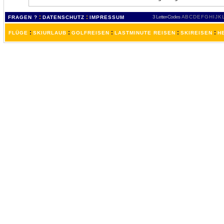
:
:
3 Letter-Codes
A
B
C
D
E
F
G
H
I
J
K
FRAGEN ?
DATENSCHUTZ
IMPRESSUM
:
:
:
:
:
FLÜGE
SKIURLAUB
GOLFREISEN
LASTMINUTE REISEN
SKIREISEN
H