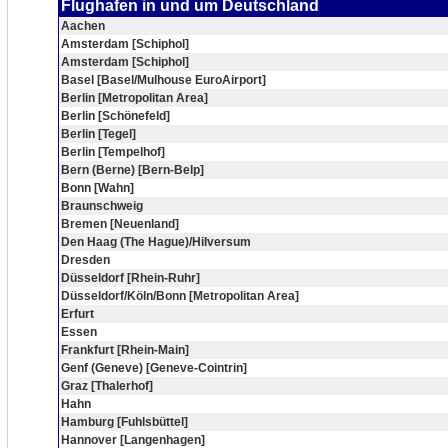
Flughafen in und um Deutschland
Aachen
Amsterdam [Schiphol]
Amsterdam [Schiphol]
Basel [Basel/Mulhouse EuroAirport]
Berlin [Metropolitan Area]
Berlin [Schönefeld]
Berlin [Tegel]
Berlin [Tempelhof]
Bern (Berne) [Bern-Belp]
Bonn [Wahn]
Braunschweig
Bremen [Neuenland]
Den Haag (The Hague)/Hilversum
Dresden
Düsseldorf [Rhein-Ruhr]
Düsseldorf/Köln/Bonn [Metropolitan Area]
Erfurt
Essen
Frankfurt [Rhein-Main]
Genf (Geneve) [Geneve-Cointrin]
Graz [Thalerhof]
Hahn
Hamburg [Fuhlsbüttel]
Hannover [Langenhagen]