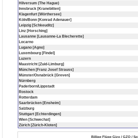
Hilversum (The Hague)
Innsbruck [Kranebitten]
Klagenfurt [Wörthersee]
Köln/Bonn [Konrad Adenauer]
Leipzig [Schkeuditz]
Linz [Horsching]
Lausanne [Lausanne-La Blecherette]
Locarno
Lugano [Agno]
Luxembourg [Findel]
Luzern
Maastricht [Zuid-Limburg]
München [Franz Josef Strauss]
Münster/Osnabrück [Greven]
Nürnberg
Paderborn/Lippstadt
Rostock
Rotterdam
Saarbrücken [Ensheim]
Salzburg
Stuttgart [Echterdingen]
Wien [Schwechat]
Zürich [Zürich-Kloten]
Billige Flüge Gizo / GZO / S