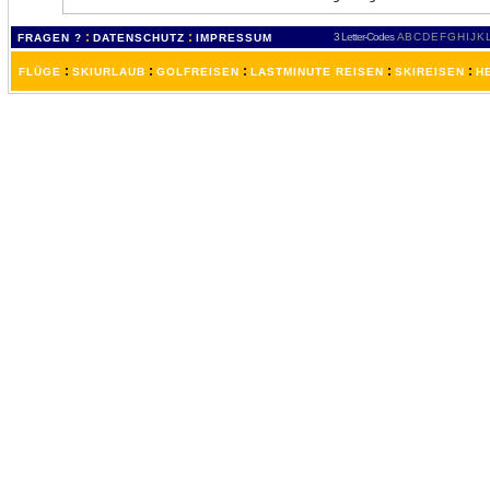
:
:
3 Letter-Codes
A
B
C
D
E
F
G
H
I
J
K
FRAGEN ?
DATENSCHUTZ
IMPRESSUM
:
:
:
:
:
FLÜGE
SKIURLAUB
GOLFREISEN
LASTMINUTE REISEN
SKIREISEN
H