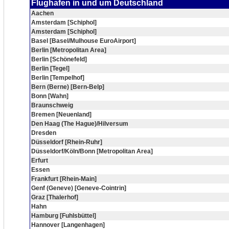
Flughafen in und um Deutschland
Aachen
Amsterdam [Schiphol]
Amsterdam [Schiphol]
Basel [Basel/Mulhouse EuroAirport]
Berlin [Metropolitan Area]
Berlin [Schönefeld]
Berlin [Tegel]
Berlin [Tempelhof]
Bern (Berne) [Bern-Belp]
Bonn [Wahn]
Braunschweig
Bremen [Neuenland]
Den Haag (The Hague)/Hilversum
Dresden
Düsseldorf [Rhein-Ruhr]
Düsseldorf/Köln/Bonn [Metropolitan Area]
Erfurt
Essen
Frankfurt [Rhein-Main]
Genf (Geneve) [Geneve-Cointrin]
Graz [Thalerhof]
Hahn
Hamburg [Fuhlsbüttel]
Hannover [Langenhagen]