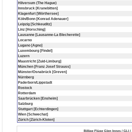
Hilversum (The Hague)
Innsbruck [Kranebitten]
Klagenfurt [Wörthersee]
Köln/Bonn [Konrad Adenauer]
Leipzig [Schkeuditz]
Linz [Horsching]
Lausanne [Lausanne-La Blecherette]
Locarno
Lugano [Agno]
Luxembourg [Findel]
Luzern
Maastricht [Zuid-Limburg]
München [Franz Josef Strauss]
Münster/Osnabrück [Greven]
Nürnberg
Paderborn/Lippstadt
Rostock
Rotterdam
Saarbrücken [Ensheim]
Salzburg
Stuttgart [Echterdingen]
Wien [Schwechat]
Zürich [Zürich-Kloten]
Billige Flüge Glen Innes / GLI 