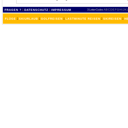
:
:
3 Letter-Codes
A
B
C
D
E
F
G
H
I
J
K
FRAGEN ?
DATENSCHUTZ
IMPRESSUM
:
:
:
:
:
FLÜGE
SKIURLAUB
GOLFREISEN
LASTMINUTE REISEN
SKIREISEN
H