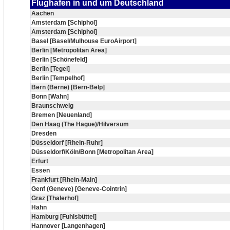
Flughafen in und um Deutschland
Aachen
Amsterdam [Schiphol]
Amsterdam [Schiphol]
Basel [Basel/Mulhouse EuroAirport]
Berlin [Metropolitan Area]
Berlin [Schönefeld]
Berlin [Tegel]
Berlin [Tempelhof]
Bern (Berne) [Bern-Belp]
Bonn [Wahn]
Braunschweig
Bremen [Neuenland]
Den Haag (The Hague)/Hilversum
Dresden
Düsseldorf [Rhein-Ruhr]
Düsseldorf/Köln/Bonn [Metropolitan Area]
Erfurt
Essen
Frankfurt [Rhein-Main]
Genf (Geneve) [Geneve-Cointrin]
Graz [Thalerhof]
Hahn
Hamburg [Fuhlsbüttel]
Hannover [Langenhagen]