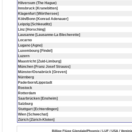
Hilversum (The Hague)
Innsbruck [Kranebitten]
Klagenfurt [Wörthersee]
Köln/Bonn [Konrad Adenauer]
Leipzig [Schkeuditz]
Linz [Horsching]
Lausanne [Lausanne-La Blecherette]
Locarno
Lugano [Agno]
Luxembourg [Findel]
Luzern
Maastricht [Zuid-Limburg]
München [Franz Josef Strauss]
Münster/Osnabrück [Greven]
Nürnberg
Paderborn/Lippstadt
Rostock
Rotterdam
Saarbrücken [Ensheim]
Salzburg
Stuttgart [Echterdingen]
Wien [Schwechat]
Zürich [Zürich-Kloten]
Billige Flüge Glendale/Phoenix / LUF / USA / Verein