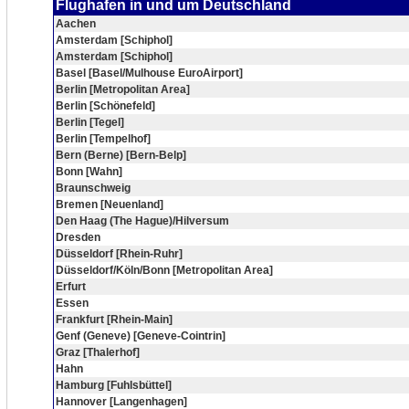
Flughafen in und um Deutschland
Aachen
Amsterdam [Schiphol]
Amsterdam [Schiphol]
Basel [Basel/Mulhouse EuroAirport]
Berlin [Metropolitan Area]
Berlin [Schönefeld]
Berlin [Tegel]
Berlin [Tempelhof]
Bern (Berne) [Bern-Belp]
Bonn [Wahn]
Braunschweig
Bremen [Neuenland]
Den Haag (The Hague)/Hilversum
Dresden
Düsseldorf [Rhein-Ruhr]
Düsseldorf/Köln/Bonn [Metropolitan Area]
Erfurt
Essen
Frankfurt [Rhein-Main]
Genf (Geneve) [Geneve-Cointrin]
Graz [Thalerhof]
Hahn
Hamburg [Fuhlsbüttel]
Hannover [Langenhagen]