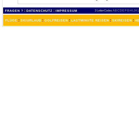
:
:
3 Letter-Codes
A
B
C
D
E
F
G
H
I
J
K
FRAGEN ?
DATENSCHUTZ
IMPRESSUM
:
:
:
:
:
FLÜGE
SKIURLAUB
GOLFREISEN
LASTMINUTE REISEN
SKIREISEN
H