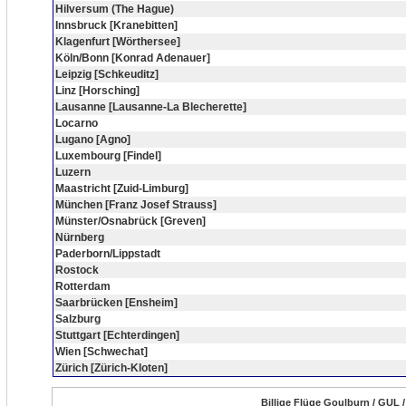
Hilversum (The Hague)
Innsbruck [Kranebitten]
Klagenfurt [Wörthersee]
Köln/Bonn [Konrad Adenauer]
Leipzig [Schkeuditz]
Linz [Horsching]
Lausanne [Lausanne-La Blecherette]
Locarno
Lugano [Agno]
Luxembourg [Findel]
Luzern
Maastricht [Zuid-Limburg]
München [Franz Josef Strauss]
Münster/Osnabrück [Greven]
Nürnberg
Paderborn/Lippstadt
Rostock
Rotterdam
Saarbrücken [Ensheim]
Salzburg
Stuttgart [Echterdingen]
Wien [Schwechat]
Zürich [Zürich-Kloten]
Billige Flüge Goulburn / GUL /