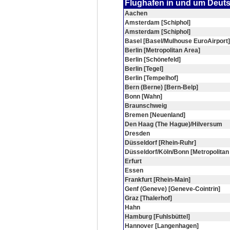
Flughafen in und um Deut
Aachen
Amsterdam [Schiphol]
Amsterdam [Schiphol]
Basel [Basel/Mulhouse EuroAirport]
Berlin [Metropolitan Area]
Berlin [Schönefeld]
Berlin [Tegel]
Berlin [Tempelhof]
Bern (Berne) [Bern-Belp]
Bonn [Wahn]
Braunschweig
Bremen [Neuenland]
Den Haag (The Hague)/Hilversum
Dresden
Düsseldorf [Rhein-Ruhr]
Düsseldorf/Köln/Bonn [Metropolitan
Erfurt
Essen
Frankfurt [Rhein-Main]
Genf (Geneve) [Geneve-Cointrin]
Graz [Thalerhof]
Hahn
Hamburg [Fuhlsbüttel]
Hannover [Langenhagen]