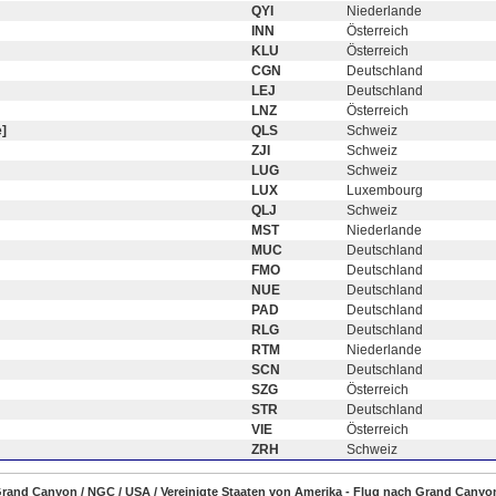
QYI
Niederlande
INN
Österreich
KLU
Österreich
CGN
Deutschland
LEJ
Deutschland
LNZ
Österreich
]
QLS
Schweiz
ZJI
Schweiz
LUG
Schweiz
LUX
Luxembourg
QLJ
Schweiz
MST
Niederlande
MUC
Deutschland
FMO
Deutschland
NUE
Deutschland
PAD
Deutschland
RLG
Deutschland
RTM
Niederlande
SCN
Deutschland
SZG
Österreich
STR
Deutschland
VIE
Österreich
ZRH
Schweiz
 Grand Canyon / NGC / USA / Vereinigte Staaten von Amerika - Flug nach Grand Canyon