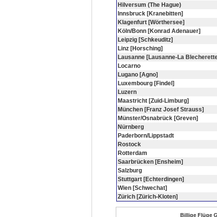
Hilversum (The Hague)
Innsbruck [Kranebitten]
Klagenfurt [Wörthersee]
Köln/Bonn [Konrad Adenauer]
Leipzig [Schkeuditz]
Linz [Horsching]
Lausanne [Lausanne-La Blecherette
Locarno
Lugano [Agno]
Luxembourg [Findel]
Luzern
Maastricht [Zuid-Limburg]
München [Franz Josef Strauss]
Münster/Osnabrück [Greven]
Nürnberg
Paderborn/Lippstadt
Rostock
Rotterdam
Saarbrücken [Ensheim]
Salzburg
Stuttgart [Echterdingen]
Wien [Schwechat]
Zürich [Zürich-Kloten]
Billige Flüge