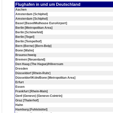
Flughafen in und um Deutschland
Aachen
Amsterdam [Schiphol]
Amsterdam [Schiphol]
Basel [Basel/Mulhouse EuroAirport]
Berlin [Metropolitan Area]
Berlin [Schönefeld]
Berlin [Tegel]
Berlin [Tempelhof]
Bern (Berne) [Bern-Belp]
Bonn [Wahn]
Braunschweig
Bremen [Neuenland]
Den Haag (The Hague)/Hilversum
Dresden
Düsseldorf [Rhein-Ruhr]
Düsseldorf/Köln/Bonn [Metropolitan Area]
Erfurt
Essen
Frankfurt [Rhein-Main]
Genf (Geneve) [Geneve-Cointrin]
Graz [Thalerhof]
Hahn
Hamburg [Fuhlsbüttel]