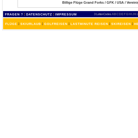
Billige Flüge Grand Forks / GFK / USA / Verein
:
:
3 Letter-Codes
A
B
C
D
E
F
G
H
I
J
K
FRAGEN ?
DATENSCHUTZ
IMPRESSUM
:
:
:
:
:
FLÜGE
SKIURLAUB
GOLFREISEN
LASTMINUTE REISEN
SKIREISEN
H