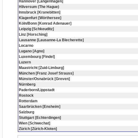
Hannover [Langenhagen]
Hilversum (The Hague)
Innsbruck [Kranebitten]
Klagenfurt [Wörthersee]
Köln/Bonn [Konrad Adenauer]
Leipzig [Schkeuditz]
Linz [Horsching]
Lausanne [Lausanne-La Blecherette]
Locarno
Lugano [Agno]
Luxembourg [Findel]
Luzern
Maastricht [Zuid-Limburg]
München [Franz Josef Strauss]
Münster/Osnabrück [Greven]
Nürnberg
Paderborn/Lippstadt
Rostock
Rotterdam
Saarbrücken [Ensheim]
Salzburg
Stuttgart [Echterdingen]
Wien [Schwechat]
Zürich [Zürich-Kloten]