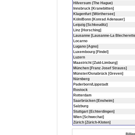
Hilversum (The Hague)
Innsbruck [Kranebitten]
Klagenfurt [Wörthersee]
Köln/Bonn [Konrad Adenauer]
Leipzig [Schkeuditz]
Linz [Horsching]
Lausanne [Lausanne-La Blecherette
Locarno
Lugano [Agno]
Luxembourg [Findel]
Luzern
Maastricht [Zuid-Limburg]
München [Franz Josef Strauss]
Münster/Osnabrück [Greven]
Nürnberg
Paderborn/Lippstadt
Rostock
Rotterdam
Saarbrücken [Ensheim]
Salzburg
Stuttgart [Echterdingen]
Wien [Schwechat]
Zürich [Zürich-Kloten]
Billig