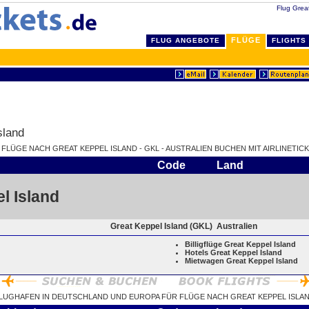
Flug Great
FLÜGE
FLUG ANGEBOTE
FLIGHTS
sland
E FLÜGE NACH GREAT KEPPEL ISLAND - GKL - AUSTRALIEN BUCHEN MIT AIRLINETICK
Code
Land
l Island
Great Keppel Island (GKL)
Australien
Billigflüge Great Keppel Island
Hotels Great Keppel Island
Mietwagen Great Keppel Island
LUGHAFEN IN DEUTSCHLAND UND EUROPA FÜR FLÜGE NACH GREAT KEPPEL ISLA