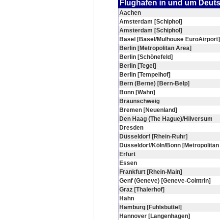
Flughafen in und um Deut
Aachen
Amsterdam [Schiphol]
Amsterdam [Schiphol]
Basel [Basel/Mulhouse EuroAirport]
Berlin [Metropolitan Area]
Berlin [Schönefeld]
Berlin [Tegel]
Berlin [Tempelhof]
Bern (Berne) [Bern-Belp]
Bonn [Wahn]
Braunschweig
Bremen [Neuenland]
Den Haag (The Hague)/Hilversum
Dresden
Düsseldorf [Rhein-Ruhr]
Düsseldorf/Köln/Bonn [Metropolitan
Erfurt
Essen
Frankfurt [Rhein-Main]
Genf (Geneve) [Geneve-Cointrin]
Graz [Thalerhof]
Hahn
Hamburg [Fuhlsbüttel]
Hannover [Langenhagen]