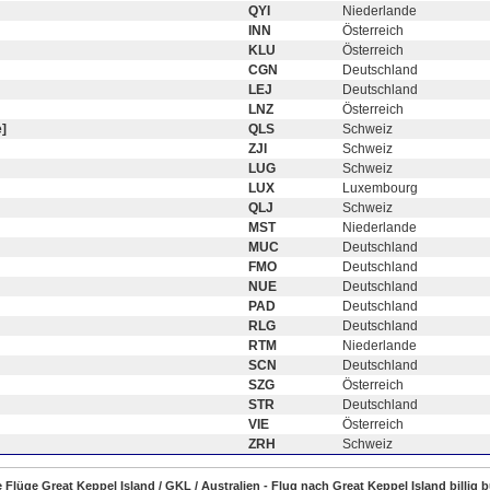
QYI
Niederlande
INN
Österreich
KLU
Österreich
CGN
Deutschland
LEJ
Deutschland
LNZ
Österreich
]
QLS
Schweiz
ZJI
Schweiz
LUG
Schweiz
LUX
Luxembourg
QLJ
Schweiz
MST
Niederlande
MUC
Deutschland
FMO
Deutschland
NUE
Deutschland
PAD
Deutschland
RLG
Deutschland
RTM
Niederlande
SCN
Deutschland
SZG
Österreich
STR
Deutschland
VIE
Österreich
ZRH
Schweiz
e Flüge Great Keppel Island / GKL / Australien - Flug nach Great Keppel Island billig