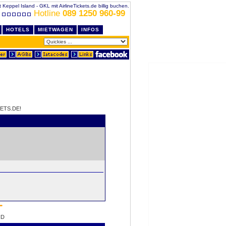
 Keppel Island - GKL mit AirlineTickets.de billig buchen.
Hotline
089 1250 960-99
HOTELS
MIETWAGEN
INFOS
ETS.DE!
ND