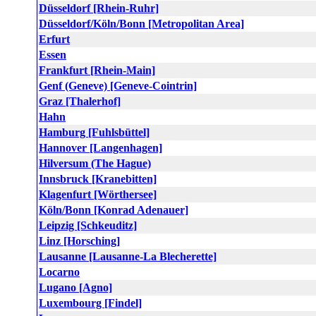
Düsseldorf [Rhein-Ruhr]
Düsseldorf/Köln/Bonn [Metropolitan Area]
Erfurt
Essen
Frankfurt [Rhein-Main]
Genf (Geneve) [Geneve-Cointrin]
Graz [Thalerhof]
Hahn
Hamburg [Fuhlsbüttel]
Hannover [Langenhagen]
Hilversum (The Hague)
Innsbruck [Kranebitten]
Klagenfurt [Wörthersee]
Köln/Bonn [Konrad Adenauer]
Leipzig [Schkeuditz]
Linz [Horsching]
Lausanne [Lausanne-La Blecherette]
Locarno
Lugano [Agno]
Luxembourg [Findel]