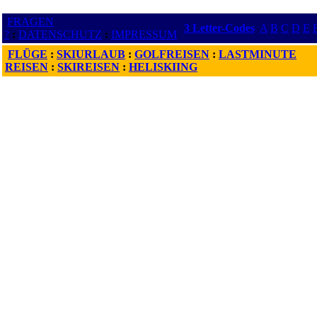
FRAGEN
3 Letter-Codes
A
B
C
D
E
?
:
DATENSCHUTZ
:
IMPRESSUM
FLÜGE
:
SKIURLAUB
:
GOLFREISEN
:
LASTMINUTE
REISEN
:
SKIREISEN
:
HELISKIING