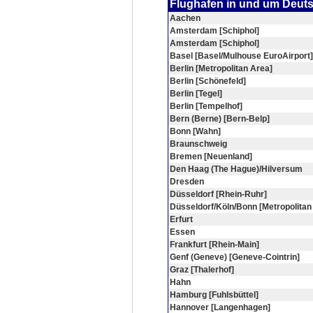
Flughafen in und um Deut
Aachen
Amsterdam [Schiphol]
Amsterdam [Schiphol]
Basel [Basel/Mulhouse EuroAirport]
Berlin [Metropolitan Area]
Berlin [Schönefeld]
Berlin [Tegel]
Berlin [Tempelhof]
Bern (Berne) [Bern-Belp]
Bonn [Wahn]
Braunschweig
Bremen [Neuenland]
Den Haag (The Hague)/Hilversum
Dresden
Düsseldorf [Rhein-Ruhr]
Düsseldorf/Köln/Bonn [Metropolitan
Erfurt
Essen
Frankfurt [Rhein-Main]
Genf (Geneve) [Geneve-Cointrin]
Graz [Thalerhof]
Hahn
Hamburg [Fuhlsbüttel]
Hannover [Langenhagen]