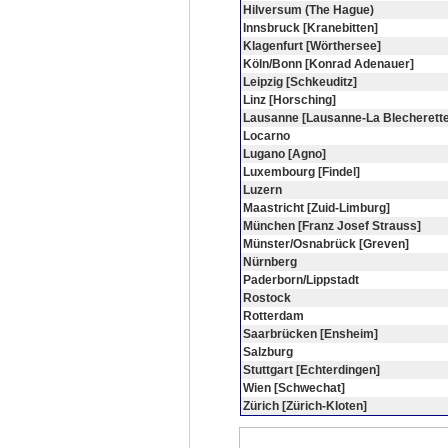
Hilversum (The Hague)
Innsbruck [Kranebitten]
Klagenfurt [Wörthersee]
Köln/Bonn [Konrad Adenauer]
Leipzig [Schkeuditz]
Linz [Horsching]
Lausanne [Lausanne-La Blecherette
Locarno
Lugano [Agno]
Luxembourg [Findel]
Luzern
Maastricht [Zuid-Limburg]
München [Franz Josef Strauss]
Münster/Osnabrück [Greven]
Nürnberg
Paderborn/Lippstadt
Rostock
Rotterdam
Saarbrücken [Ensheim]
Salzburg
Stuttgart [Echterdingen]
Wien [Schwechat]
Zürich [Zürich-Kloten]